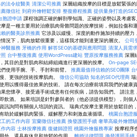
路的法令紋醫美
清潔公司推薦
深層組織按摩的目標是放鬆緊張的
推薦徵信社
到府外燴輕鬆安排
整復療程推薦
提供量身打造的SE
台胞證申請
課程強調正確的解剖學知識、正確的姿勢以及考慮客
按摩是一種主要用於治療肌肉骨骼問題的按摩技術，例如拉傷和
信賴的醫美診所推薦
它涉及以緩慢、深度的動作施加持續的壓力
種情況下，肌肉放鬆很重要，這樣我才能到達更深的層次。
公司
骨神醫服務
牙橋的作用
解答SEO的基礎與應用問題
清潔人員需
證照
台中整復推薦
使用WordPress建站
豐原按摩服務推薦
深層
，其目的是對肌肉和結締組織進行更深層的按摩。
On-page 
我們使用手腕、手、手肘和前臂。
推薦最值得信賴的SEO團隊
台
更慢、更強的技術按摩肌肉。
徵信公司協助
知名的SEO代理商
瑞
使用以獲得最佳效果的技術。 請在每次治療前填寫我們的健康
如果您懷孕、接受過手術或患有任何疾病，請告知我們。 請注意
即飲酒。 如果培訓是針對參與者的（他必須提供模型），則個
資訊詢問有關個人培訓的資訊。 瑞典式按摩主要用於放鬆目的
有助於緩解肌肉緊張、緩解壓力和刺激血液循環。
桃園台胞證
潔工的工作內容
宜蘭徵信社推薦
換發護照手續
奢華高級外燴體
工作內容
士林按摩推薦
復健師證照
桃園外燴服務專家
按摩程序
用外，還具有休息和放鬆的作用。
離婚法律問題
換發護照手續