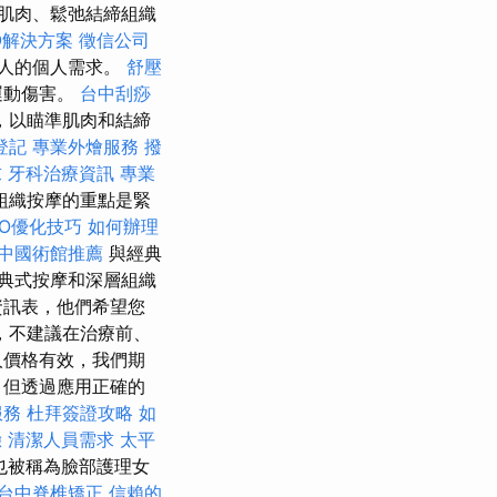
肌肉、鬆弛結締組織
O解決方案
徵信公司
人的個人需求。
舒壓
運動傷害。
台中刮痧
，以瞄準肌肉和結締
登記
專業外燴服務
撥
求
牙科治療資訊
專業
組織按摩的重點是緊
SEO優化技巧
如何辦理
中國術館推薦
與經典
典式按摩和深層組織
資訊表，他們希望您
，不建議在治療前、
人價格有效，我們期
，但透過應用正確的
服務
杜拜簽證攻略
如
驗
清潔人員需求
太平
也被稱為臉部護理女
台中脊椎矯正
信賴的