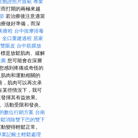
台胞證照片規範
專業
療而打開的兩極來越
節
若治療後注意適當
治療做好準備，而深
美療程
台中按摩排毒
務
全口重建過程
居家
雙眼皮
台中筋膜放
標是放鬆肌肉、緩解
推薦
您可能會在深層
您感到疼痛或奇怪的
及肌肉和運動相關的
善，肌肉可以再次承
在某些情況下，我可
來發揮其有益效果。
、活動受限和發炎。
的數位行銷方案
台南
輕鬆消除雙下巴的雙下
運動變得輕鬆正常。
專業記帳士輕鬆處理