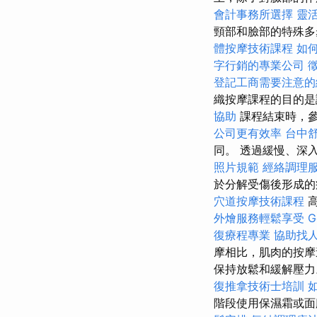
會計事務所選擇
靈
頸部和臉部的特殊多
體按摩技術課程
如
字行銷的專業公司
登記工商需要注意的
織按摩課程的目的是
協助
課程結束時，
公司更有效率
台中
同。 透過緩慢、深
照片規範
經絡調理
於分解受傷後形成的
穴道按摩技術課程
外燴服務輕鬆享受
G
復療程專業
協助找
摩相比，肌肉的按摩
保持放鬆和緩解壓
復推拿技術士培訓
階段使用保濕霜或