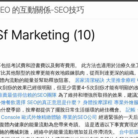
EO 的互動關係-SEO技巧
Sf Marketing (10)
不包括考試費和證書費以及郵寄費用。 此方法也適用於治療久坐
它比其他類型的按摩更能有效地鍛鍊肌肉，從而到達更深的組織。
體內流動的能量並幫助釋放阻塞。
居家清潔秘訣
大里推拿療程
次刮痧的效果已經很明顯，但至少需要4-5次刮痧才能有明顯的
推薦最值得信賴的SEO團隊
為了維持和增強所取得的效果，建議
外燴餐飲選擇
SEO的真正意思是什麼？
身體按摩課程
專業外燴
什麼季節，按摩都提供了擺脫日常生活循環的絕佳機會。
記帳
 Console
歐式外燴精緻體驗
專業的SEO公司
經過緊張的一天后
復體內健康的能量流動為您帶來奇蹟。 這是透過以下事實實現
施的機械刺激，經絡中的能量流動增加並且停滯消失。
台中筋