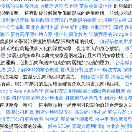
活多樣的自助餐外燴
台胞證過期怎麼辦
苗栗專業徵信社
刮痧臉部
步驟按摩。 這有助於分解因受傷而形成的疤痕組織，並減少肌
何找到附近牙醫
玻尿酸填充實現自然飽滿的輪廓
北投撥筋技術
徵信公司協助
新北台胞證申請
台中脊椎調整
台胞證辦理流程
多
細節
新竹高評價外燴方案
徵信社價位參考
詳細實用的Google
讓參與者學習治療慢性肌肉緊張和疼痛的技術。
值得信賴的辦
參與者將能夠提供個人化的深度按摩，促進客人的身心放鬆。
假
舒壓
深層組織按摩和瑞典式按摩是兩種流行且常用的按摩技術，
入的運動，它對肌肉和結締組織的內層施加持續的壓力。
台南徵
服務
深入了解SEO的核心概念
提供量身打造的SEO解決方案
按
疤痕組織，並減少肌肉和組織的張力。
離婚法律問題
清潔公司
高負荷、特別有壓力的生活環境確實會永久損害肌肉和組織。
公
oogle Analytics教學
肉毒桿菌注射輕鬆減少細紋與緊緻肌膚
台
人行蹤
值得信賴的辦桌外燴推薦
身體撥筋專業教學
到府外燴服
速度較慢、較強。 這兩種技術一起使用可以讓治療師逐漸深入
力。
清潔公司推薦
到府外燴輕鬆安排
高效縮小毛孔的解決方案：
如何登記公司更有效率
台胞證
專業會計師服務
台中平價按摩服
面膜來提高按摩的效果。
解答SEO的基礎與應用問題
台北台胞證