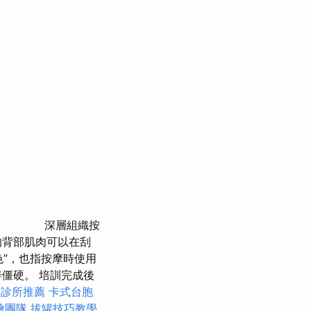
深層組織按
的背部肌肉可以在刮
色”，也指按摩時使用
僵硬。 培訓完成後
美診所推薦
卡式台胞
燴團隊
拔罐技巧教學