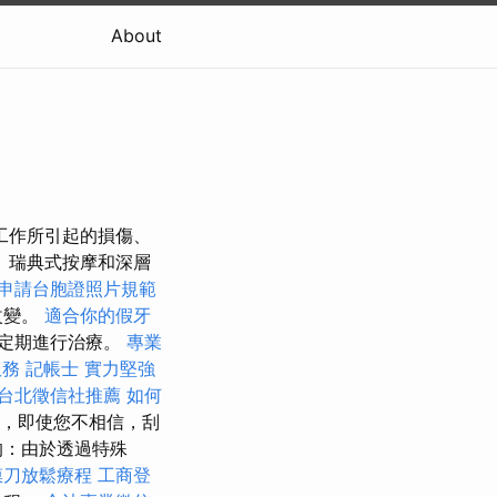
About
工作所引起的損傷、
 瑞典式按摩和深層
申請台胞證照片規範
改變。
適合你的假牙
定期進行治療。
專業
服務
記帳士
實力堅強
台北徵信社推薦
如何
，即使您不相信，刮
的：由於透過特殊
膜刀放鬆療程
工商登