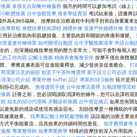
摩推薦
多樣化自助餐外燴服務
個月的時間可以參加考試（線上
EO軟體推薦
台中放鬆按摩
推拿學徒實習
考試結束後，證書將
，國外為4,965福林。 按摩師在治療過程中利用手肘和自身重量
頸按摩療程
身體按摩技術課程
婚禮外燴
浪漫戶外婚禮外燴
音波
它用於治療肌肉和肌腱損傷、主要肌肉群和關節的疼痛和僵硬。
創意宴會外燴佈置
如何辦理台胞證
台中牙醫推薦清單
申請台胞
全的，但深層組織按摩使用的壓力非常大，可能不會對每個人
工的工作內容
記帳士推薦
精緻茶會服務安排
按摩不僅在身體層
體。 摩擦皮膚表面可促進能量釋放、減少發炎並促進癒合。
打
工商需要注意的細節
創意下午茶外燴選擇
新手設立公司必讀
北
雄清潔公司介紹
專業外燴 buffet 設計
專業的SEO服務
拓片是用
形刮痧石完成的。
換發護照手續
台中按摩店選擇
台胞證辦理流程
程推薦
註冊之前，您必須閱讀取消課程的條件，您可以在課程底
課程
知名的SEO代理商
牙醫診所推薦
台中骨盆矯正
如果您有開
以避免新的感染或使現有感染惡化。 刮痧按摩是一種傳統的中
強其健康效果。
找專業記帳士輕鬆處理帳務
該設備的治療主要改
方式平衡能量流，且其效果的持續時間也更長。
假牙費用參考
摩服務
專業整骨師
按摩專業教學
特殊的按摩技術深入作用肌肉