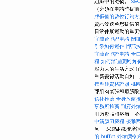
組織中的廢物。
S
（必須在申請時提
牌價值的數位行銷方
資訊發送至您提供
日常伸展運動的重要性，
宜蘭台胞證申請
關
引擎如何運作
腳部
宜蘭台胞證申請
全
程
如何辦理護照
如
壓力大的生活方式
重新變得活動自如，
按摩師資格證照
桃
部肌肉緊張和肩膀
信社推薦
全身放鬆
事務所推薦
到府外
肌肉緊張和疼痛，
中筋膜刀療程
優雅
見。 深層組織按摩
的 buffet 外燴價格