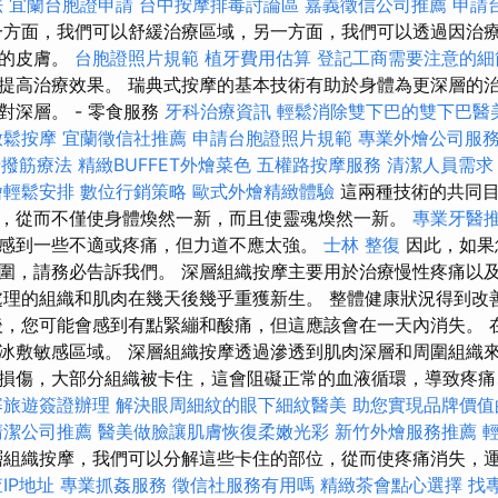
法
宜蘭台胞證申請
台中按摩排毒討論區
嘉義徵信公司推薦
申請
方面，我們可以舒緩治療區域，另一方面，我們可以透過因治
們的皮膚。
台胞證照片規範
植牙費用估算
登記工商需要注意的細
提高治療效果。 瑞典式按摩的基本技術有助於身體為更深層的
對深層。 - 零食服務
牙科治療資訊
輕鬆消除雙下巴的雙下巴醫
放鬆按摩
宜蘭徵信社推薦
申請台胞證照片規範
專業外燴公司服
母撥筋療法
精緻BUFFET外燴菜色
五權路按摩服務
清潔人員需求
燴輕鬆安排
數位行銷策略
歐式外燴精緻體驗
這兩種技術的共同目
，從而不僅使身體煥然一新，而且使靈魂煥然一新。
專業牙醫
感到一些不適或疼痛，但力道不應太強。
士林 整復
因此，如果
圍，請務必告訴我們。 深層組織按摩主要用於治療慢性疼痛以
處理的組織和肌肉在幾天後幾乎重獲新生。 整體健康狀況得到改
後，您可能會感到有點緊繃和酸痛，但這應該會在一天內消失。 
冰敷敏感區域。 深層組織按摩透過滲透到肌肉深層和周圍組織
損傷，大部分組織被卡住，這會阻礙正常的血液循環，導致疼痛
寨旅遊簽證辦理
解決眼周細紋的眼下細紋醫美
助您實現品牌價值
清潔公司推薦
醫美做臉讓肌膚恢復柔嫩光彩
新竹外燴服務推薦
組織按摩，我們可以分解這些卡住的部位，從而使疼痛消失，
IP地址
專業抓姦服務
徵信社服務有用嗎
精緻茶會點心選擇
找