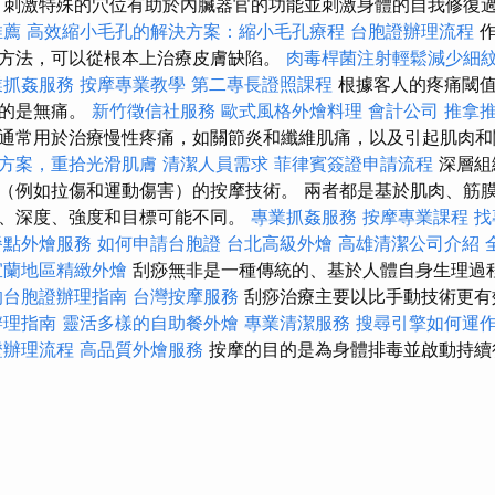
刺激特殊的穴位有助於內臟器官的功能並刺激身體的自我修復
推薦
高效縮小毛孔的解決方案：縮小毛孔療程
台胞證辦理流程
作
方法，可以從根本上治療皮膚缺陷。
肉毒桿菌注射輕鬆減少細
業抓姦服務
按摩專業教學
第二專長證照課程
根據客人的疼痛閾
型的是無痛。
新竹徵信社服務
歐式風格外燴料理
會計公司
推拿
通常用於治療慢性疼痛，如關節炎和纖維肌痛，以及引起肌肉和
方案，重拾光滑肌膚
清潔人員需求
菲律賓簽證申請流程
深層組
（例如拉傷和運動傷害）的按摩技術。 兩者都是基於肌肉、筋
、深度、強度和目標可能不同。
專業抓姦服務
按摩專業課程
找
餐點外燴服務
如何申請台胞證
台北高級外燴
高雄清潔公司介紹
宜蘭地區精緻外燴
刮痧無非是一種傳統的、基於人體自身生理過
的台胞證辦理指南
台灣按摩服務
刮痧治療主要以比手動技術更有
辦理指南
靈活多樣的自助餐外燴
專業清潔服務
搜尋引擎如何運
證辦理流程
高品質外燴服務
按摩的目的是為身體排毒並啟動持續