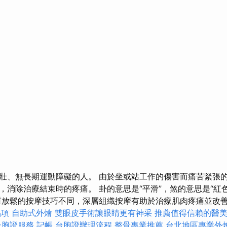
壯、無長期運動障礙的人。 由於坐或站工作的傷害而痛苦緊張
，消除治療結束時的疼痛。 卦的意思是“平滑”，煞的意思是“紅
重放鬆的按摩技巧不同，深層組織按摩有助於治療肌肉疼痛並改善
品項
自助式外燴
雙眼皮手術讓眼睛更有神采
推薦值得信賴的醫
台胞證服務
記帳
台胞證辦理流程
整骨專業推薦
台北地區專業外