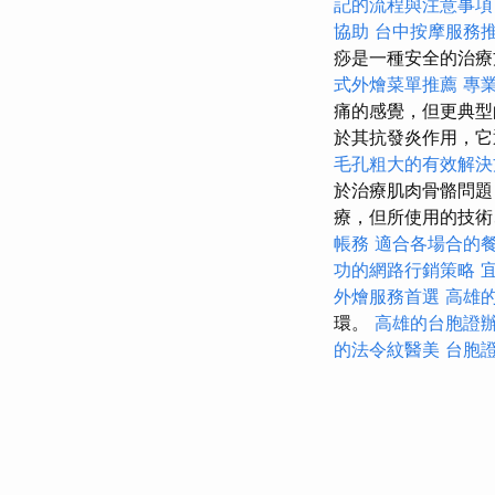
記的流程與注意事項
協助
台中按摩服務
痧是一種安全的治療
式外燴菜單推薦
專
痛的感覺，但更典
於其抗發炎作用，它
毛孔粗大的有效解決
於治療肌肉骨骼問題
療，但所使用的技術
帳務
適合各場合的
功的網路行銷策略
外燴服務首選
高雄
環。
高雄的台胞證
的法令紋醫美
台胞