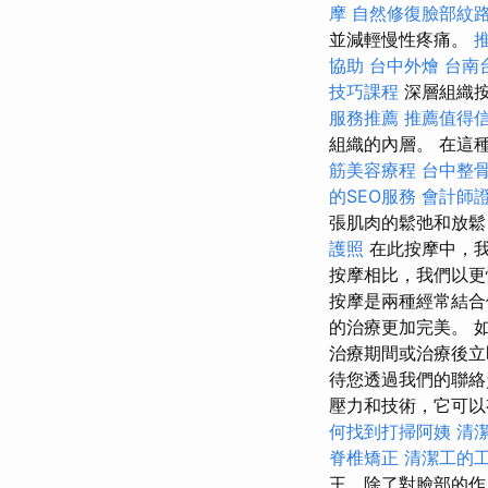
摩
自然修復臉部紋
並減輕慢性疼痛。
協助
台中外燴
台南
技巧課程
深層組織
服務推薦
推薦值得
組織的內層。 在這
筋美容療程
台中整
的SEO服務
會計師
張肌肉的鬆弛和放鬆
護照
在此按摩中，
按摩相比，我們以
按摩是兩種經常結合
的治療更加完美。 
治療期間或治療後立
待您透過我們的聯絡
壓力和技術，它可以
何找到打掃阿姨
清
脊椎矯正
清潔工的
王，除了對臉部的作