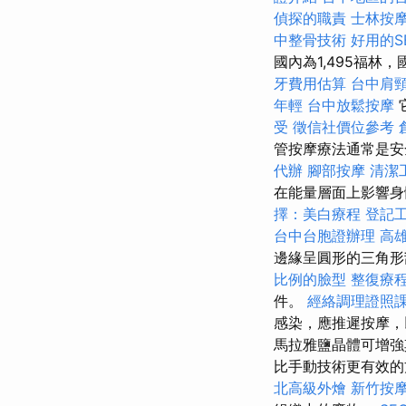
偵探的職責
士林按
中整骨技術
好用的S
國內為1,495福林
牙費用估算
台中肩
年輕
台中放鬆按摩
受
徵信社價位參考
管按摩療法通常是安
代辦
腳部按摩
清潔
在能量層面上影響身
擇：美白療程
登記
台中台胞證辦理
高
邊緣呈圓形的三角
比例的臉型
整復療
件。
經絡調理證照
感染，應推遲按摩，
馬拉雅鹽晶體可增
比手動技術更有效的
北高級外燴
新竹按