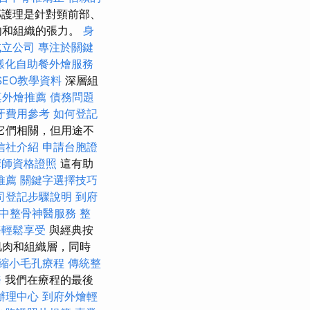
護理是針對頸前部、
肉和組織的張力。
身
成立公司
專注於關鍵
樣化自助餐外燴服務
 SEO教學資料
深層組
桌外燴推薦
債務問題
牙費用參考
如何登記
它們相關，但用途不
信社介紹
申請台胞證
摩師資格證照
這有助
推薦
關鍵字選擇技巧
司登記步驟說明
到府
中整骨神醫服務
整
務輕鬆享受
與經典按
肌肉和組織層，同時
縮小毛孔療程
傳統整
務
我們在療程的最後
辦理中心
到府外燴輕