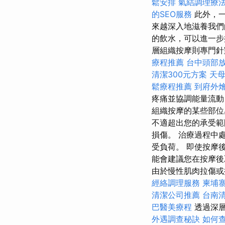
鬆安排
氣結調理療
的SEO服務
此外，一
來越深入地滋養我
的飲水，可以進一步
層組織按摩則專門針
療程推薦
台中頭部
清潔300元方案
天
鬆療程推薦
到府外
疼痛並協調能量流動
組織按摩的某些部位
不適超出您的承受範
損傷。 治療過程中
受負荷。 即使按摩
能會建議您在按摩後
由於慢性肌肉拉傷或
經絡調理服務
柬埔
清潔公司推薦
台南
巴醫美療程
透過深層
外遇調查秘訣
如何查