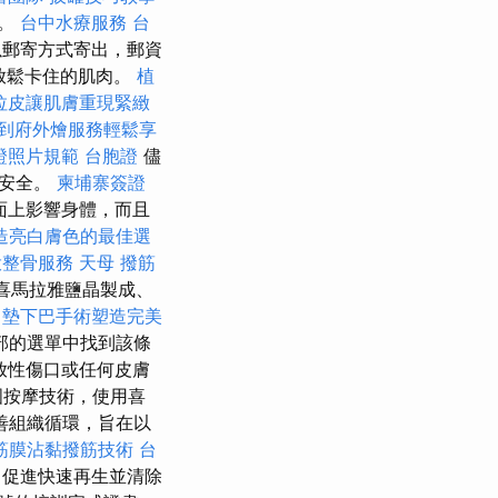
）。
台中水療服務
台
以郵寄方式寄出，郵資
來放鬆卡住的肌肉。
植
拉皮讓肌膚重現緊緻
到府外燴服務輕鬆享
證照片規範
台胞證
儘
都安全。
柬埔寨簽證
面上影響身體，而且
造亮白膚色的最佳選
投整骨服務
天母 撥筋
喜馬拉雅鹽晶製成、
墊下巴手術塑造完美
部的選單中找到該條
放性傷口或任何皮膚
國按摩技術，使用喜
善組織循環，旨在以
筋膜沾黏撥筋技術
台
，促進快速再生並清除