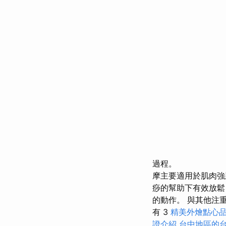
過程。
摩主要適用於肌肉強
痧的幫助下有效放鬆
的動作。 與其他注
有 3
精美外燴點心
證介紹
台中地區的