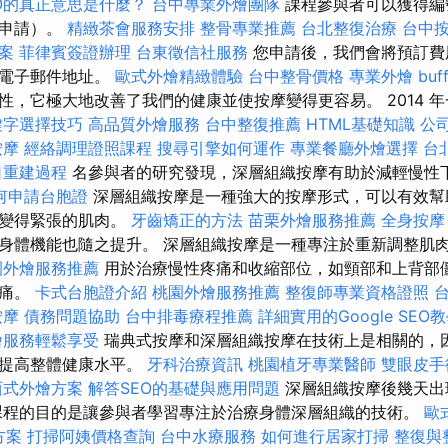
EO的真正意思是什麼？
台中專業外燴團隊
課程參與者可以獲得編
前申請）。
精緻茶會服務安排
整骨專業推薦
台北整復治療
台中
案
菲律賓簽證辦理
台東徵信社服務
您申請後，我們會將預訂費
的電子郵件地址。
歐式外燴精緻體驗
台中整骨價格
專業外燴 buff
它極大地改善了我們的健康並使按摩變得更容易。 2014 年一項針對
鍵字選擇技巧
高品質外燴服務
台中整復推薦
HTML基礎知識
公
按摩
經絡調理證照課程
搜尋引擎如何運作
專業餐廳外燴選擇
台
口重建過程
名參與者的研究發現，深層組織按摩有助於減輕慢性
何申請台胞證
深層組織按摩是一種強大的按摩形式，可以有效幫
而變得緊張的肌肉。
牙齒矯正的方法
苗栗外燴服務推薦
全身按摩
身體機能也隨之提升。 深層組織按摩是一種專注於重新調整肌
園外燴服務推薦
用於治療慢性疼痛和收縮部位，如頸部和上背部
酸痛。
卡式台胞證介紹
桃園外燴服務推薦
整復師專業資格證照
按摩
債務問題協助
台中排毒療程推薦
詳細實用的Google SEO
燴服務輕鬆享受
瑞典式按摩和深層組織按摩在技術上是相關的，
並提高整體健康水平。
牙科治療資訊
桃園植牙專業醫師
雙眼皮手
西式外燴方案
解答SEO的基礎與應用問題
深層組織按摩後幾天出
課程的目的是讓參與者學習專注於治療身體深層組織的技術。
歐
方案
打掃阿姨價格查詢
台中水療服務
如何進行居家打掃
整復與