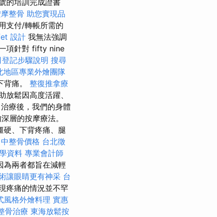
號的培訓完成證書
按摩整骨
助您實現品
用支付/轉帳所需的
et 設計
我無法強調
 fifty nine
司登記步驟說明
搜尋
北地區專業外燴團隊
下背痛。
整復推拿療
助放鬆因高度活躍、
治療後，我們的身體
肉深層的按摩療法。
僵硬、下背疼痛、腿
台中整骨價格
台北徵
教學資料
專業會計師
因為兩者都旨在減輕
術讓眼睛更有神采
台
現疼痛的情況並不罕
式風格外燴料理
實惠
整骨治療
東海放鬆按