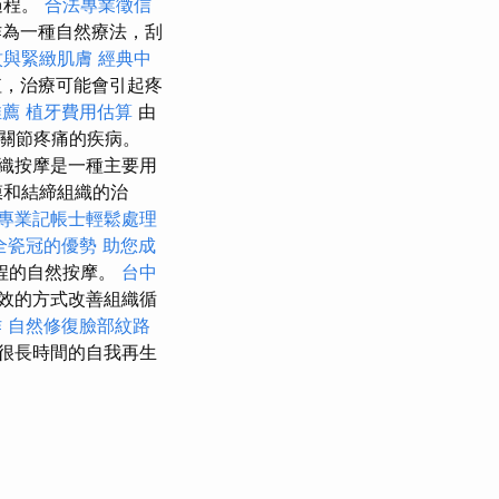
過程。
合法專業徵信
為一種自然療法，刮
紋與緊緻肌膚
經典中
值，治療可能會引起疼
推薦
植牙費用估算
由
關節疼痛的疾病。
織按摩是一種主要用
膜和結締組織的治
專業記帳士輕鬆處理
全瓷冠的優勢
助您成
程的自然按摩。
台中
效的方式改善組織循
作
自然修復臉部紋路
很長時間的自我再生