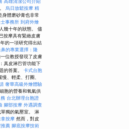
務
高雄清潔公司介紹
觀。
烏日放鬆按摩
精
乾身體磨砂膏也非常
帳士事務所
到府外燴
人幾十年的狀態。 儘
巴按摩具有緊緻皮膚
年的一項研究得出結
美鼻的專業選擇：隆
的一位教授發現了皮膚
：真皮淋巴管功能下
題的答案。
卡式台胞
緩慢、輕柔、打圈、
請
奢華高級外燴體驗
細胞的營養和氧氣供
服務
台北辦理台胞證
驗
腳部按摩
外遇調查
單獨的氣壓室。 淋
推拿按摩
然而，對皮
程推薦
腳底按摩技術