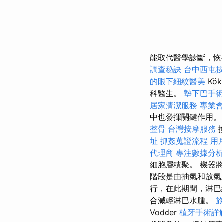
能取代醫學診斷，恢
調查秘訣
台中西屯
的眼下細紋醫美
Kök
科醫生。
墊下巴手
居家清潔服務
專業
中也發揮關鍵作用。
整骨
台灣按摩服務
址
抓姦蒐證流程
用
代理商
專注數據分析
細胞層積聚。 機器
階段是由抽氣和放
行，在此期間，淋
合減輕淋巴水腫。
Vodder
植牙手術詳