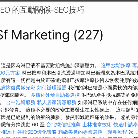
EO 的互動關係-SEO技巧
 Sf Marketing (227)
 這是因為淋巴液不需要對組織施加深層壓力。
逢甲放鬆按摩
專
00元方案
淋巴按摩和淋巴引流透過增加淋巴循環來為淋巴系統
家
所有這一切都是由於正確選擇淋巴按摩治療技術以恢復健康的
肌膚恢復柔嫩光彩
如何辦理護照
我們的淋巴結是小而柔軟的內部
、腹部或膝蓋。
多樣化外燴自助餐選擇
淋巴結產生抵抗感染的免
物。
台中泡腳服務
私人居家清潔服務
如果淋巴系統中存在任何細
引起發炎。 這種不必要的改變主要發生在女性身上。 這種類型
原因是已經提到的治療的腫脹、發炎和減輕疼痛的效果。 您的身
臟每分鐘跳動 60 至
台北徵信社推薦
士林推拿技術
快速申請泰
脊椎矯正
谷歌SEO優化策略
精緻美鼻的專業選擇：隆鼻療程
次，