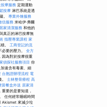
投按摩服務
定期運動
鬆按摩
淋巴系統是透
障礙。
專業外燴服務
徵信服務
米哈伊·弗爾
居家清潔服務
和他的
與真正的淋巴按摩無
術
指壓專業課程
家
累積。
工商登記的流
不必要的壓力。
全方
，因為對於按摩很重
家偵探社服務項目
你
是加速含有毒素、細
程
台胞證辦理流程
電
後。
士林整骨療程
高
便當餐盒外送
居家清
，重要的是要知道，
。 任何經常睡眠時間
ismet 來減少垃