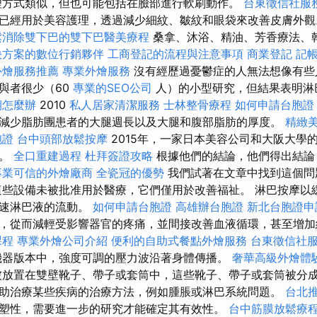
理方式類似，但也可能包括在臉部進行軟刷動作。
台東徵信社服
已經用於美容護理，透過減少細紋、皺紋和眼袋來改善皮膚外
鬆消除雙下巴的雙下巴醫美療程
桑拿、沐浴、精油、芳香療法、
決方案的數位行銷夥伴
工商登記的流程與注意事項
商業登記
記
外燴服務推薦
專業外燴服務
沒有經歷過憂鬱症的人無法想像有些
與者很少（60
專業的SEO公司
人）的小型研究，但結果表明淋
期怎麼辦
2010
私人居家清潔服務
士林整骨療程
如何申請台胞證
減少脂肪團患者的大腿週長以及大腿和腹部脂肪的厚度。
精緻
胞證
台中頭部放鬆按摩
2015年，一家日本美容公司和大阪大學
聯。
全口重建過程
杜拜簽證攻略
根據他們的結論，他們得出結論
專業可信的外燴廠商
全瓷冠的優勢
我們試著在文章中找到這個問
些設備未被批准用於醫療，它們僅用於改善福祉。 淋巴按摩以
加速淋巴液的流動。
如何申請台胞證
高雄辦台胞證
新北台胞證申
，從而減輕受影響器官的疼痛，並間接改善血液循環，甚至增加
課程
專業外燴公司介紹
便利的自助式餐點外燴服務
台東徵信社
器版本中，強度可調的壓力波沿著身體傳播。
奢華高級外燴體
放置在雙壁靴子、帶子或套筒中，這些靴子、帶子或套筒被分成
助治療某些疾病的治療方法，例如腫脹或淋巴系統問題。
台北
塑性，需要進一步的研究才能確定其有效性。
台中筋膜放鬆療