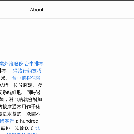
About
業外燴服務
台中排毒
排毒。
網路行銷技巧
效果。
台中值得信賴
結構，位於腋窩、腹
疫系統細胞，同時過
菌，淋巴結就會增加
的按摩通常用作手術
體是水基的，液體不
國簽證
a hundred
每跳一次輸送 0
北