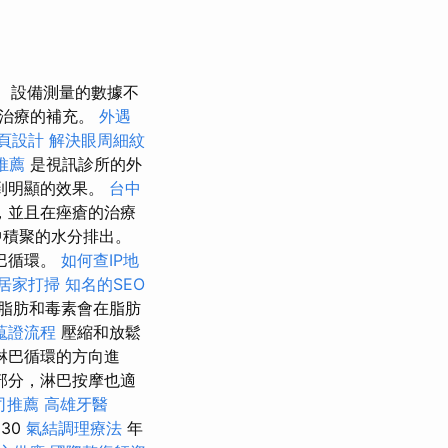
設備測量的數據不
學治療的補充。
外遇
頁設計
解決眼周細紋
推薦
是視訊診所的外
到明顯的效果。
台中
，並且在痤瘡的治療
中積聚的水分排出。
巴循環。
如何查IP地
居家打掃
知名的SEO
脂肪和毒素會在脂肪
蒐證流程
壓縮和放鬆
淋巴循環的方向進
部分，淋巴按摩也適
司推薦
高雄牙醫
30
氣結調理療法
年