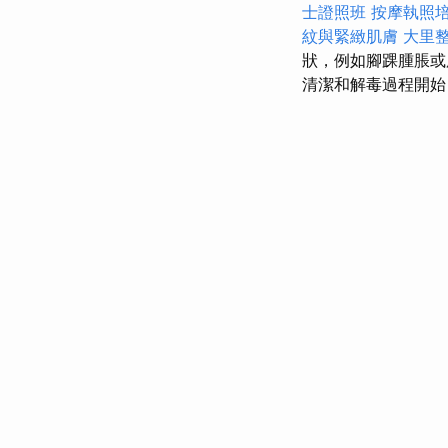
士證照班
按摩執照
紋與緊緻肌膚
大里
狀，例如腳踝腫脹
清潔和解毒過程開始