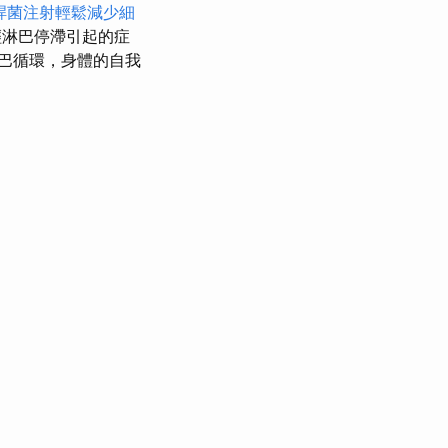
桿菌注射輕鬆減少細
淋巴停滯引起的症
巴循環，身體的自我