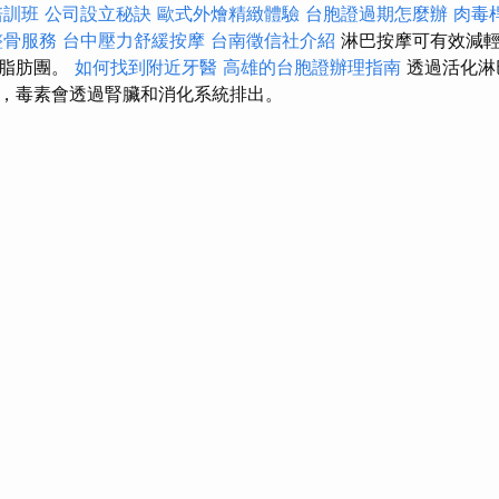
培訓班
公司設立秘訣
歐式外燴精緻體驗
台胞證過期怎麼辦
肉毒
整骨服務
台中壓力舒緩按摩
台南徵信社介紹
淋巴按摩可有效減輕
或脂肪團。
如何找到附近牙醫
高雄的台胞證辦理指南
透過活化淋
，毒素會透過腎臟和消化系統排出。