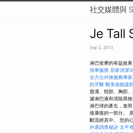
社交媒體與 S
Je Tall
Sep 2, 2013
淋巴按摩的有益效果
按摩服務
居家清潔3
全方位外燴服務專
的牙醫
醫美做臉讓
股溝、頸部、胸部
濾淋巴液和清除異
淋巴球的產生，進而
後康復的一部分。 
斷流經其中。 您的心
外遇調查秘訣
太平