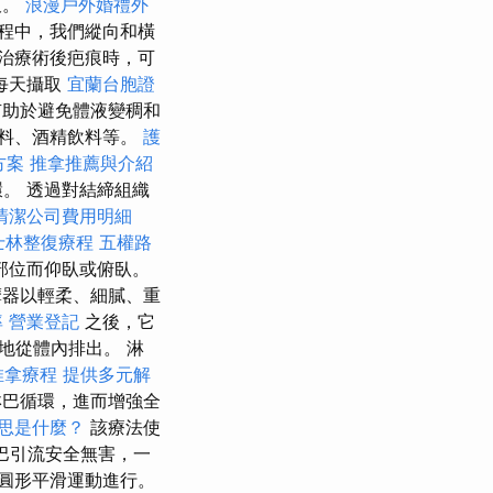
液。
浪漫戶外婚禮外
程中，我們縱向和橫
治療術後疤痕時，可
每天攝取
宜蘭台胞證
助於避免體液變稠和
飲料、酒精飲料等。
護
方案
推拿推薦與介紹
。 透過對結締組織
清潔公司費用明細
士林整復療程
五權路
部位而仰臥或俯臥。
器以輕柔、細膩、重
率
營業登記
之後，它
地從體內排出。 淋
推拿療程
提供多元解
巴循環，進而增強全
意思是什麼？
該療法使
巴引流安全無害，一
圓形平滑運動進行。