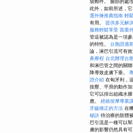
圾郵件。 臉部的處
此外，如前所述，它
選外燴推薦指南
輕
有用。
提供多元解
服務輕鬆享受
苗栗
管這被認為是一項參
的特性。
台胞證過
論，淋巴引流可有效
鼻療程
台北辦理台
和淋巴管之間的關
降導致皮膚下垂。
證介紹
在匈牙利，這
按壓、平滑的動作
它可以排出組織水腫
應。
經絡按摩專業
牙齒矯正的方法
在機
秘訣
待治療的肢體被
巴引流是一種可以幫
膚的影響仍然具有可