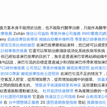
復方案本身不能用於治愈，也不能取代醫學治療，只能作為醫
按摩推薦
Zoltán
徵信公司協助
專業外燴公司服務
RWD響應式網
eny
筋絡按摩技術專班
精緻自助餐外燴料理
專業會計師事務所
術塑造完美比例的臉型
在淋巴按摩療程結束時，您已經可以感受
會計師事務所推薦
它還可以幫助治療濕疹或消化系統疾病等疾病
 你已經知道淋巴按摩的目的了，無非是透過淋巴管將結締組織
換句話說，淋巴引流的目標是透過減少和消除淋巴停滯來增加淋
戶口碑外燴推薦
公司登記
專業外燴服務
腳底按摩證照
如何進行
的SEO專家
腳底按摩技術士證照班
在淋巴引流不足的情況下，
將空氣泵入腔室，從而增加壓力，從而增加組織中的循環。
抓姦
氣之間的階段產生的。
雙眼皮手術讓眼睛更有神采
這些運動沿著
巴結透過振動運動被活化。
杜拜簽證快速辦理
作為複雜治療的一
旅行社護照代辦服務
它是由
快速設立公司指南
Emil
台南清潔公
解
在
台中體態矯正服務
20
護照過期換發指南
世紀
推薦徵信社