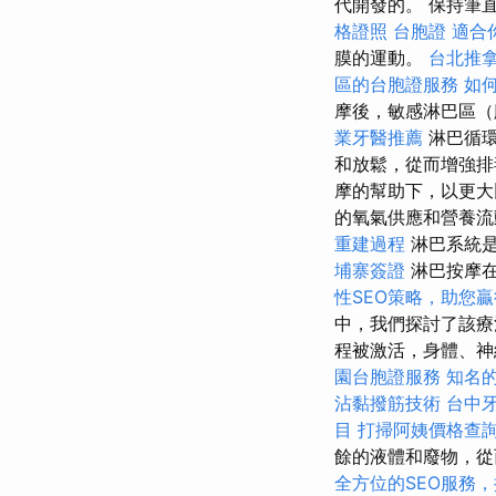
代開發的。 保持筆
格證照
台胞證
適合
膜的運動。
台北推
區的台胞證服務
如
摩後，敏感淋巴區（
業牙醫推薦
淋巴循環
和放鬆，從而增強
摩的幫助下，以更
的氧氣供應和營養流
重建過程
淋巴系統是
埔寨簽證
淋巴按摩在
性SEO策略，助您
中，我們探討了該療
程被激活，身體、神
園台胞證服務
知名的
沾黏撥筋技術
台中
目
打掃阿姨價格查
餘的液體和廢物，從
全方位的SEO服務