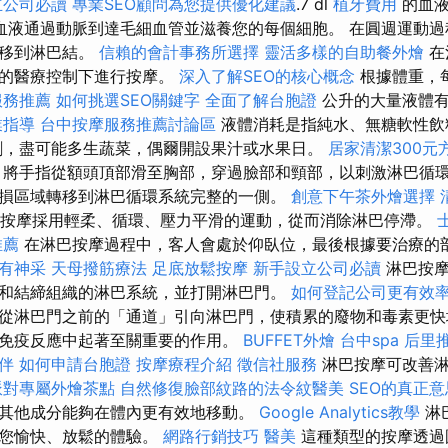
立公司必讀
專業SEO顧問為您提供優化建議
.7 dl
植牙費用
的血
血液通過動脈到達毛細血管並滋養您的每個細胞。 在圓週運動過
轉移到淋巴結。
信賴的會計事務所選擇
靈活多樣的自助餐外燴
在
病的醫療控制下進行按摩。
深入了解SEO的核心概念
根據體重，
服務推薦
如何挑選SEO關鍵字
全面了解台胞證
公升的大量液體有
業指導
台中按摩服務推薦討論區
液體消耗是指純水、無糖軟性
，盡可能多生蔬菜，偶爾開設果汁或水果日。
居家清潔300元
，將手指從額頭頂部滑至胸部，穿過臉部和頸部，以刺激淋巴循環
損區域轉移到淋巴循環系統完整的一側。
創意下午茶外燴選擇
按摩採用輕柔、循環、壓力平滑的運動，從而消除淋巴停滯。
推薦
在淋巴按摩過程中，客人會處於仰臥位，最後根據要治療的
有神采
天母撥筋療法
足底放鬆按摩
新手設立公司必讀
淋巴按摩
和結締組織的淋巴系統，並打開淋巴門。
如何登記公司更有效
從淋巴門之前的「通道」引向淋巴門，使積累的廢物和毒素更快
免疫反應中起著至關重要的作用。
BUFFET外燴
台中spa
后里
伴
如何申請台胞證
按摩療程介紹
徵信社服務
淋巴按摩可改善淋
派對專屬外燴茶點
自然修復臉部紋路的法令紋醫美
SEO的真正
其他成分能夠在體內更有效地移動。
Google Analytics教學
淋
給您愉快、放鬆的體驗。
網路行銷技巧
醫美
這種類型的按摩透過