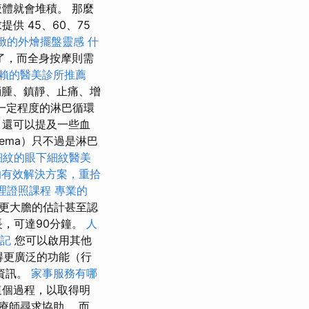
體就會堆積。 那麼
 45、60、75
緻的外燴擺盤靈感
什
了，而全身按摩則需
賴的醫美診所推薦
腫、鎮靜、止痛、增
一定程度的淋巴循環
，還可以提及一些血
ema）只不過是淋巴
細紋的眼下細紋醫美
的有效解決方案，重拾
理證照課程
專業的
更大膽的估計甚至認
長，可達90分鐘。
人
記
您可以啟用其他
得更廣泛的功能（行
資訊。
家事服務有哪
個過程，以取得明
療師尋求協助。 而