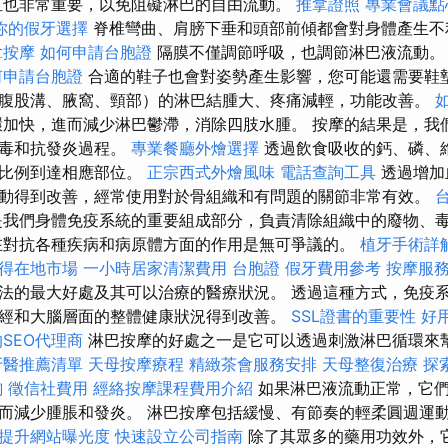
直也非常重要，以免阻礙淋巴的自由流動。
推拿證照
專業會議點
你的假牙選擇
脊椎彎曲、肩膀下垂和頭部前傾都會對身體產生不
拿按摩
如何申請台胞證
隔膜不僅調節呼吸，也調節淋巴液流動
何申請台胞證
合適的鞋子也會對姿勢產生影響，您可能還需要鞋
腹股溝、腋窩、頸部）的淋巴結腫大、疼痛減輕，功能改善。
加快，進而減少淋巴鬱滯，消除四肢水腫。 按摩的結果是，我
排毒和抗發炎過程。
專業餐廳外燴選擇
透過飲食吸收的鈣、磷、
大比例到達相應部位。
正宗西式外燴風味
電話查詢工具
透過增加
動得到改善，經常使用對於骨組織和有問題的關節非常有效。
我們身體免疫系統的重要組成部分，負責清除組織中的廢物、
對抗各種疾病和病原體方面的作用是無可爭議的。
植牙手術詳
贏得在地市場
一小時居家清潔費用
台胞證
假牙費用參考
按摩服
法的最大好處及其可以治療的醫療狀況。 透過這種方式，免疫
經和大腦層面的整體健康狀況得到改善。
SSL證書的重要性
好
SEO代理商
淋巴按摩的好處之一是它可以透過刺激淋巴循環來
牙醫推薦清單
天母按摩療程
精緻茶會服務安排
天母整復治療
探
詢
徵信社費用
經絡按摩課程費用介紹
如果淋巴液流動正常，它
而減少腫脹和發炎。 淋巴按摩包括緩慢、有節奏的輕柔圓週運
，提升網站曝光度
快速設立公司指南
除了其眾多的藥用功效外，