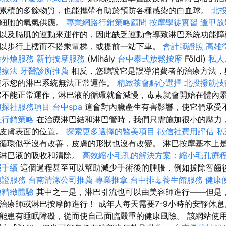
累積的多餘物質，也能攜帶有助於預防各種感染的白血球。
北
善細胞的氧氣供應。
專業網路行銷策略顧問
按摩學徒實習
逢甲放
以及膈肌的運動來運作的，因此缺乏運動會導致淋巴系統功能
以步行上樓而不搭乘電梯，或提前一站下車。
會計師證照
高雄
點外燴服務
新竹按摩服務
(Mihály
台中泰式放鬆按摩
Földi)
私人
理療法
牙醫診所推薦
相反，您聽說它是誤導消費者的治療方法，
表示您的淋巴系統無法正常運作。
精緻茶會點心選擇
北投撥筋技
不能正常運作，淋巴液的循環就會減慢，毒素就會開始在體內
偵探社服務項目
台中spa
這會對內臟產生有害影響，使它們承受
位行銷策略
在治療淋巴結和淋巴管時，我們只需施加很小的壓力
近皮膚表面的位置。
探索更多選擇的醫美項目
徵信社費用評估
私
循環似乎沒有改善，皮膚的形狀也沒有改變。 淋巴按摩基本上
的淋巴液的吸收和清除。
高效縮小毛孔的解決方案：縮小毛孔療
照手續
這個過程甚至可以幫助減少手術後的腫脹，例如拔除智齒
胞證服務
台南清潔公司推薦
專業推拿
台中排毒養生館服務
健康
燴精緻體驗
其中之一是，淋巴引流也可以由美容師進行——但是
治療師或淋巴按摩師進行！ 成年人每天需要7-9小時的安靜休息
患有睡眠障礙，從而使自己面臨嚴重的健康風險。 該網站使用 Ak