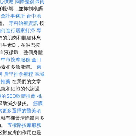
心供應
國際整復師資
利影響，並抑制橫膈
。
會計事務所
台中地
墊。
牙科治療資訊
按
如何進行居家打掃
專
們的肌肉和肌腱休息
維生素D，在淋巴按
血液循環，整個身體
台中市按摩服務
全口
毒素和多餘液體。
柬
解
后里推拿療程
區域
務推薦
在我們的文章
系統和細胞的代謝過
用的SEO軟體推薦
桃
幫助減少發炎。
筋膜
索更多選擇的醫美項
們就有機會清除體內多
動。
五權路按摩服務
它對皮膚的作用也是