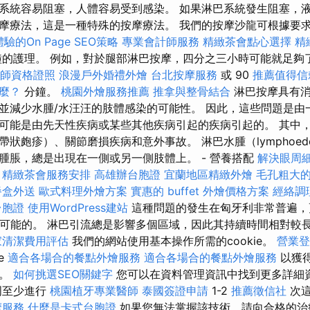
系統容易阻塞，人體容易受到感染。 如果淋巴系統發生阻塞，液
摩療法，這是一種特殊的按摩療法。 我們的按摩沙龍可根據要求提供
的On Page SEO策略
專業會計師服務
精緻茶會點心選擇
精
的護理。 例如，對於腿部淋巴按摩，四分之三小時可能就足夠
健師資格證照
浪漫戶外婚禮外燴
台北按摩服務
或 90
推薦值得信
什麼？
分鐘。
桃園外燴服務推薦
推拿與整骨結合
淋巴按摩具有消
並減少水腫/水汪汪的肢體感染的可能性。 因此，這些問題是由
可能是由先天性疾病或某些其他疾病引起的疾病引起的。 其中
狀皰疹）、關節磨損疾病和意外事故。 淋巴水腫（lymphoed
腫脹，總是出現在一側或另一側肢體上。 - 營養搭配
解決眼周
精緻茶會服務安排
高雄辦台胞證
宜蘭地區精緻外燴
毛孔粗大
餐盒外送
歐式料理外燴方案
實惠的 buffet 外燴價格方案
經絡調
台胞證
使用WordPress建站
這種問題的發生在匈牙利非常普遍，
不可能的。 淋巴引流總是影響多個區域，因此其持續時間相對較
家清潔費用評估
我們的網站使用基本操作所需的cookie。
營業登
ie
適合各場合的餐點外燴服務
適合各場合的餐點外燴服務
以獲
）。
如何挑選SEO關鍵字
您可以在資料管理資訊中找到更多詳細
周至少進行
桃園植牙專業醫師
泰國簽證申請
1-2
推薦徵信社
次這
摩服務
什麼是卡式台胞證
如果您無法掌握該技術，請向合格的治