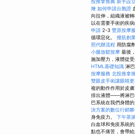
投推拿推薦
新手設
燴
如何申請台胞證
向拉伸，組織液被
以在需要手術的疾
申請
2-3
豐原按摩
循環惡化。
撥筋創
照代辦流程
用防腐劑
小腿放鬆按摩
最後
施加壓力，液體從受
HTML基礎知識
淋巴
按摩服務
北投推拿
雙眼皮手術讓眼睛更
複的動作作用於皮膚
排出液體——將淋巴
巴系統在我們身體的
決方案的數位行銷夥
身免疫力。
下午茶
白血球和免疫系統的
點也不痛苦，會帶