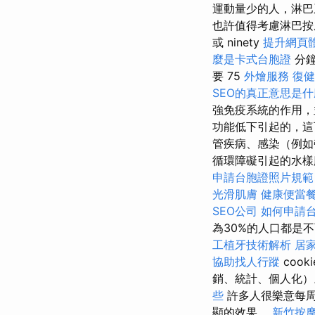
運動量少的人，淋巴
也許值得考慮淋巴按
或 ninety
提升網頁體驗
麼是卡式台胞證
分鐘
要 75
外燴服務
復
SEO的真正意思是
強免疫系統的作用，
功能低下引起的，這
管疾病、感染（例如帶
循環障礙引起的水樣
申請台胞證照片規範
光滑肌膚
健康便當
SEO公司
如何申請
為30%的人口都是
工植牙技術解析
居
協助找人行蹤
cook
銷、統計、個人化
些
許多人很樂意每
顯的效果。
新竹按