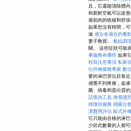
且，它還能清除體內
和新鮮空氣可以改
過肌肉的收縮和舒張
如果您沒有時間，可
迪
適合各場合的餐
妻子教授。
氣結調
關。 這些症狀可能
事服務有哪些
如果它
程與注意事項
私家
位外燴服務專家
數
要的淋巴管位於靠
感覺不到疼痛，血液
菌、病毒和蛋白質
話查詢工具
換發護
雄徵信服務
桃園台
潔費用評估
歐式外
它只能由合格的淋巴
少於此數量的人都可能