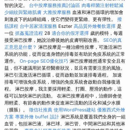
智的決定。
台中按摩服務推薦討論區
肉毒桿菌注射輕鬆減
少細紋與緊緻肌膚
大雅按摩服務
血液和淋巴循環的增加會
刺激皮下的結締組織，使它們變得更緊緻、更有彈性。
撥
筋課程
台中居家清潔服務
Eszter
高品質外燴餐飲選擇
是
一位
抓姦蒐證流程
28
適合你的假牙選擇
歲的模特，每週
接受淋巴按摩，她說治療後她的皮膚明顯改善。
SEO的真
正意思是什麼？
淋巴按摩是一種治療性按摩，可激活淋巴
系統的功能，從而促進身體的排毒並有助於免疫系統的正常
運作。
On-page SEO優化技巧
淋巴按摩雖然通常安全且有
益，但不建議用於某些醫療狀況，並且有需要注意的風險。
淋巴引流激活淋巴循環，從而啟動並加速排毒過程。 加速
排毒可增強免疫系統，增強的免疫系統會啟動自我修復過
程。 淋巴按摩，我主要採用輕柔、打圈、壓滑的動作，這
樣可以加快淋巴的流動。 在淋巴按摩過程中，治療師會使
用輕柔、有節奏的動作來促進淋巴流動的活化和減少水腫
（腫脹）。
徵信社推薦
使用WordPress建站
優雅西式外燴
方案
專業外燴 buffet 設計
淋巴系統是覆蓋我們全身的一組
血管，包括淋巴液、淋巴球、淋巴管、中間淋巴結和其他淋