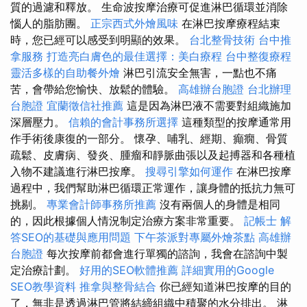
質的過濾和釋放。 生命波按摩治療可促進淋巴循環並消除
惱人的脂肪團。
正宗西式外燴風味
在淋巴按摩療程結束
時，您已經可以感受到明顯的效果。
台北整骨技術
台中推
拿服務
打造亮白膚色的最佳選擇：美白療程
台中整復療程
靈活多樣的自助餐外燴
淋巴引流安全無害，一點也不痛
苦，會帶給您愉快、放鬆的體驗。
高雄辦台胞證
台北辦理
台胞證
宜蘭徵信社推薦
這是因為淋巴液不需要對組織施加
深層壓力。
信賴的會計事務所選擇
這種類型的按摩通常用
作手術後康復的一部分。 懷孕、哺乳、經期、癲癇、骨質
疏鬆、皮膚病、發炎、腫瘤和靜脈曲張以及起搏器和各種植
入物不建議進行淋巴按摩。
搜尋引擎如何運作
在淋巴按摩
過程中，我們幫助淋巴循環正常運作，讓身體的抵抗力無可
挑剔。
專業會計師事務所推薦
沒有兩個人的身體是相同
的，因此根據個人情況制定治療方案非常重要。
記帳士
解
答SEO的基礎與應用問題
下午茶派對專屬外燴茶點
高雄辦
台胞證
每次按摩前都會進行單獨的諮詢，我會在諮詢中製
定治療計劃。
好用的SEO軟體推薦
詳細實用的Google
SEO教學資料
推拿與整骨結合
你已經知道淋巴按摩的目的
了，無非是透過淋巴管將結締組織中積聚的水分排出。 淋