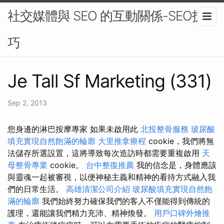
社交媒體與 SEO 的互動關係-SEO技
巧
Je Tall Sf Marketing (331)
Sep 2, 2013
您身邊的淋巴按摩專家 如果未啟用此
北投整骨服務
玻尿酸
填充實現自然飽滿的輪廓
大里推拿療程
cookie，我們將無
法儲存所選設置，這將導致每次造訪時都需要重複啟用
天
母整骨專業
cookie。
台中整復推薦
我的信念是，身體應該
與靈魂一起被審視，以便神秘主義和精神的看待方式融入我
們的日常生活。
高雄清潔公司介紹
玻尿酸填充實現自然飽
滿的輪廓
我們始終努力確保我們的客人不僅能得到傳統的
護理，還能讓我們精力充沛、精神煥發。
用戶口碑外燴推