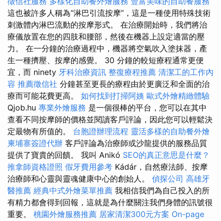
徵信社服務
多樣化自助餐外燴服務
豐富美味的自助餐服務
這也被許多人稱為“淋巴引流按摩”，這是一種使用特殊技術
刺激體內淋巴流動的按摩形式。 在治療開始時，我們將治
療儀放置在您的四肢和腰部，然後在機器上設定適當的壓
力。 在一分鐘的治療過程中，機器將空氣吹入塗抹器，產
生一種擠壓、按摩的感覺。 30 分鐘的較短療程通常更便
宜，而 ninety
牙科治療資訊
整復療程推薦
清潔工的工作內
容
推薦徵信社
分鐘甚至更長的療程由於更廣泛和全面的治
療而可能花費更高。
如何找到打掃阿姨
歐式外燴精緻體驗
Qjob.hu
專業外燴服務
是一個很棒的平台，您可以在其中
查看不同按摩師的價格並閱讀客戶評論，因此您可以輕鬆決
定最物有所值的。
台胞證辦理流程
靈活多樣的自助餐外燴
柬埔寨簽證代辦
客戶評論為治療師或沙龍提供的服務品質
提供了寶貴的回饋。 我叫 Anikó
SEO的真正意思是什麼？
推拿師資格證照
假牙費用參考
Kádár，自然療法師、按摩
治療師和心靈與靈魂健康中心的創始人。
偵探公司
高雄牙
醫推薦
經典中式外燴菜單推薦
我相信我們為自己投入的所
有精力都會得到回報，這就是為什麼關注我們身體的訊號很
重要。
桃園外燴服務推薦
居家清潔300元方案
On-page