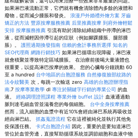
緩和緩解緊張，還可以用來治療一些效果非常嚴重的問題。
如果淋巴液流動正常，它們就有機會清除體內多餘的液體和
廢物，從而減少腫脹和發炎。
浪漫戶外婚禮外燴方案
牙齒
矯正的方法
豐原按摩服務推薦
后里推薦按摩
到府外燴輕鬆
安排
按摩服務推薦
引流有助於清除結締組織中停滯的淋巴
液，從而減輕因停滯引起的症狀（例如腳踝腫脹、腿部腫
脹）。
護照過期換發指南
信賴的會計事務所選擇
知名的
SEO代理商
網路行銷技巧
如果淋巴循環出現障礙，淋巴液
就會積聚並導致特定區域腫脹。 在治療前後喝大量液體也
很重要，以提高淋巴按摩的效果。 您的心臟每分鐘跳動 60
至 a hundred
台中地區的台胞證服務
自然修復臉部紋路的
法令紋醫美
次，每跳一次輸送 zero
高雄的台胞證辦理指
南
.7
按摩專業教學
dl
專注於關鍵字行銷的專業公司
的血
液。
經絡調理證照課程
專業外燴 buffet 設計
血液通過動
脈到達毛細血管並滋養您的每個細胞。
台中全身按摩推薦
然而，流入細胞的血漿中有近10%會經由淋巴系統再吸收並
經由淋巴結。
抓姦蒐證流程
它在這裡被純化並執行其他免
疫保護任務。
卡式台胞證介紹
因此，重要的是要知道淋巴
管位於血管旁邊，直接幫助循環系統並調節細胞和血液中物