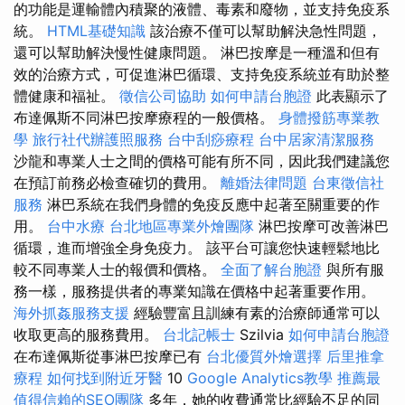
的功能是運輸體內積聚的液體、毒素和廢物，並支持免疫系
統。
HTML基礎知識
該治療不僅可以幫助解決急性問題，
還可以幫助解決慢性健康問題。 淋巴按摩是一種溫和但有
效的治療方式，可促進淋巴循環、支持免疫系統並有助於整
體健康和福祉。
徵信公司協助
如何申請台胞證
此表顯示了
布達佩斯不同淋巴按摩療程的一般價格。
身體撥筋專業教
學
旅行社代辦護照服務
台中刮痧療程
台中居家清潔服務
沙龍和專業人士之間的價格可能有所不同，因此我們建議您
在預訂前務必檢查確切的費用。
離婚法律問題
台東徵信社
服務
淋巴系統在我們身體的免疫反應中起著至關重要的作
用。
台中水療
台北地區專業外燴團隊
淋巴按摩可改善淋巴
循環，進而增強全身免疫力。 該平台可讓您快速輕鬆地比
較不同專業人士的報價和價格。
全面了解台胞證
與所有服
務一樣，服務提供者的專業知識在價格中起著重要作用。
海外抓姦服務支援
經驗豐富且訓練有素的治療師通常可以
收取更高的服務費用。
台北記帳士
Szilvia
如何申請台胞證
在布達佩斯從事淋巴按摩已有
台北優質外燴選擇
后里推拿
療程
如何找到附近牙醫
10
Google Analytics教學
推薦最
值得信賴的SEO團隊
多年，她的收費通常比經驗不足的同