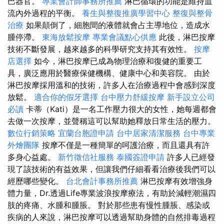
巴器官。
專業會計師事務所推薦
淋巴循環的功能是維持血
流內外過程的平衡。
養生與整復推廣學習中心
整復與整骨
治療
如果顛倒了，細胞間的液體就會占主導地位，造成水
腫停滯。
東海放鬆按摩
專業會議點心供應
此後，淋巴按摩
技術不斷發展，越來越多的科學研究支持其有效性。
按摩
店選擇
如今，淋巴按摩已成為物理治療和復健的重要工
具，廣泛應用於醫療保健機構、健康中心和美容院。 由於
淋巴按摩採用溫和的技術，許多人在治療過程中會感到深度
放鬆。
適合你的假牙選擇
台中壓力舒緩按摩
新手設立公司
必讀
卡蒂（Kati）是一名工作壓力很大的女性，她每週都會
去做一次按摩，並聲稱這可以幫助她釋放日常生活的壓力。
數位行銷策略
宜蘭台胞證申請
台中居家清潔服務
台中專業
外燴團隊
按摩不僅是一種簡單的呵護治療，而且還具有許
多身心益處。
新竹徵信社服務
泰國簽證申請
許多人已經發
現了該技術的有益效果，但讓我們仔細看看治療後我們可以
經歷哪些變化。
台北會計事務所推薦
淋巴按摩有效增強身
體力量，Dr.透過Life專業波浪按摩療法，有助於減輕潮濕四
肢的疼痛、水腫和腫脹。 對於那些患有慢性腫脹、感染或
疾病的人來說，淋巴按摩可以透過幫助身體的自然排毒過程