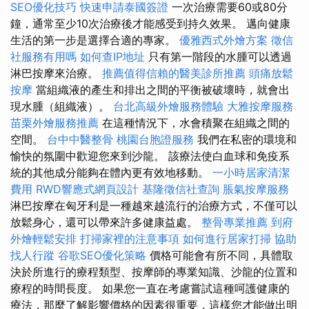
SEO優化技巧
快速申請泰國簽證
一次治療需要60或80分
鐘，通常至少10次治療後才能感受到持久效果。 邁向健康
生活的第一步是選擇合適的專家。
優雅西式外燴方案
徵信
社服務有用嗎
如何查IP地址
只有第一階段的水腫可以透過
淋巴按摩來治療。
推薦值得信賴的醫美診所推薦
頭痛放鬆
按摩
當組織液的產生和排出之間的平衡被破壞時，就會出
現水腫（組織液）。
台北高級外燴服務體驗
大雅按摩服務
苗栗外燴服務推薦
在這種情況下，水會積聚在組織之間的
空間。
台中中醫整骨
桃園台胞證服務
我們在私密的環境和
愉快的氛圍中歡迎您來到沙龍。 該療法使白血球和免疫系
統的其他成分能夠在體內更有效地移動。
一小時居家清潔
費用
RWD響應式網頁設計
基隆徵信社查詢
脹氣按摩服務
淋巴按摩在匈牙利是一種越來越流行的治療方式，不僅可以
放鬆身心，還可以帶來許多健康益處。
整骨專業推薦
到府
外燴輕鬆安排
打掃家裡的注意事項
如何進行居家打掃
協助
找人行蹤
谷歌SEO優化策略
價格可能會有所不同，具體取
決於所進行的療程類型、按摩師的專業知識、沙龍的位置和
療程的時間長度。 如果您一直在考慮嘗試這種呵護健康的
療法，那麼了解影響價格的因素很重要，這樣您才能做出明