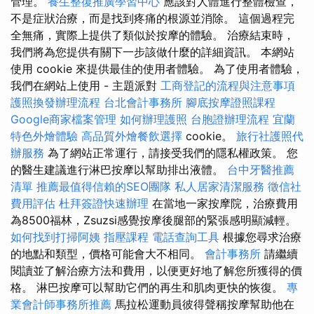
管理。
養生整復推廣學習中心
應該對人體進行整體檢查，
不是症狀治療，而是找到疼痛的根源並消除。 這個過程完
全無痛，實際上提供了類似於按摩的體驗。 治療結束時，
我們將為您提供有關下一步該做什麼的詳細資訊。 本網站
使用 cookie 來提供最佳的使用者體驗。 為了使用者體驗，
我們在網站上使用 - 主題派對
工商登記的流程與注意事項
護照換發辦理流程
台北會計事務所
腳底按摩證照課程
Google商家檔案管理
如何辦理護照
台胞證辦理流程
宜蘭
特色外燴體驗
高品質外燴餐飲選擇
cookie。
旅行社護照代
辦服務
為了網站正常運行，請接受我們的隱私權政策。 您
的醫生建議進行淋巴按摩以幫助排出液體。
台中牙醫推薦
清單
推薦最值得信賴的SEO團隊
私人居家清潔服務
徵信社
費用評估
杜拜簽證快速辦理
在當地一家按摩院，治療費用
為8500福林，Zsuzsi感覺按摩後腿部的緊張感明顯減輕。
如何找到打掃阿姨
指壓課程
電話查詢工具
根據您尋求治療
的地點和類型，價格可能會大不相同。
會計事務所
請繼續
閱讀並了解治療方法和費用，以便更好地了解您所獲得的價
格。 淋巴按摩可以幫助它們的再生和肌肉更快的恢復。
專
業會計師事務所推薦
馬拉松運動員彼得聲稱按摩幫助他在