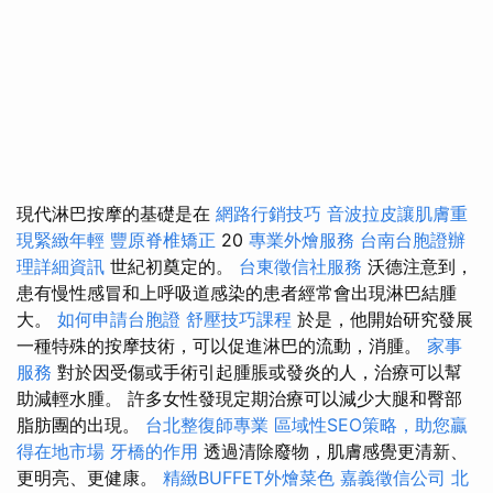
現代淋巴按摩的基礎是在
網路行銷技巧
音波拉皮讓肌膚重
現緊緻年輕
豐原脊椎矯正
20
專業外燴服務
台南台胞證辦
理詳細資訊
世紀初奠定的。
台東徵信社服務
沃德注意到，
患有慢性感冒和上呼吸道感染的患者經常會出現淋巴結腫
大。
如何申請台胞證
舒壓技巧課程
於是，他開始研究發展
一種特殊的按摩技術，可以促進淋巴的流動，消腫。
家事
服務
對於因受傷或手術引起腫脹或發炎的人，治療可以幫
助減輕水腫。 許多女性發現定期治療可以減少大腿和臀部
脂肪團的出現。
台北整復師專業
區域性SEO策略，助您贏
得在地市場
牙橋的作用
透過清除廢物，肌膚感覺更清新、
更明亮、更健康。
精緻BUFFET外燴菜色
嘉義徵信公司
北