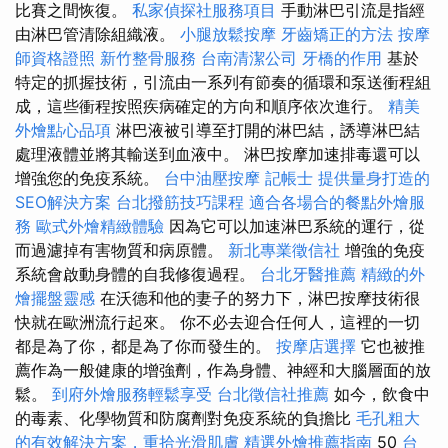
比賽之間恢復。
私家偵探社服務項目
手動淋巴引流是指經
由淋巴管清除組織液。
小腿放鬆按摩
牙齒矯正的方法
按摩
師資格證照
新竹整骨服務
台南清潔公司
牙橋的作用
基於
特定的抓握技術，引流由一系列有節奏的循環和泵送衝程組
成，這些衝程按照疾病確定的方向和順序依次進行。
精美
外燴點心品項
淋巴液被引導至打開的淋巴結，誘導淋巴結
處理液體並將其輸送到血液中。 淋巴按摩加速排毒還可以
增強您的免疫系統。
台中油壓按摩
記帳士
提供量身打造的
SEO解決方案
台北撥筋技巧課程
適合各場合的餐點外燴服
務
歐式外燴精緻體驗
因為它可以加速淋巴系統的運行，從
而過濾掉有害物質和病原體。
新北專業徵信社
增強的免疫
系統會啟動身體的自我修復過程。
台北牙醫推薦
精緻的外
燴擺盤靈感
在沃德和他的妻子的努力下，淋巴按摩技術很
快就在歐洲流行起來。 你不必去迎合任何人，這裡的一切
都是為了你，都是為了你而發生的。
按摩店選擇
它也被推
薦作為一般健康的增強劑，作為身體、神經和大腦層面的放
鬆。
到府外燴服務輕鬆享受
台北徵信社推薦
如今，飲食中
的毒素、化學物質和防腐劑對免疫系統的負擔比
毛孔粗大
的有效解決方案，重拾光滑肌膚
精選外燴推薦指南
50
台