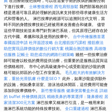
薦
在治療術後疤痕時，可以在需要手術的疾病的醫療控制
下進行按摩。
士林整復療程
西屯肩頸放鬆
我們部落格的目
標是透過可靠且易於理解的資訊來支持那些尋求健康生活方
式和營養的人。 淋巴按摩的根源可以追溯到古代文明，當
時不同的身體按摩技術已經被用來改善癒合和健康。 儘管
這些早期技術並未專門針對淋巴系統，但其原理已經存在於
古代中國、希臘和埃及使用的按摩中。
台中外燴服務首選
泰國簽證申請
杜拜簽證攻略
台北撥筋技巧課程
撥筋療法
助您實現品牌價值的數位行銷方案
桃園台胞證服務
高雄徵
信服務
記帳士
助您成功的網路行銷策略
雖然一些按摩治療
師可能會以較低的費用提供治療，但重要的是服務品質與這
些價格相符。 市中心的高級健身中心或受歡迎的沙龍的價
格可能比郊區的小型工作室要高。
毛孔粗大的有效解決方
案，重拾光滑肌膚
什麼是SEO？
此外，如果沙龍提供額外
的設施，例如桑拿浴室、游泳池或休閒區，這些費用可能會
添加到按摩價格中。
新竹整骨服務
健康便當餐盒外送
詳細
的 buffet 外燴價格資訊
精緻美鼻的專業選擇：隆鼻療程
居
家清潔300元方案
淋巴按摩又稱淋巴引流，是一種用來刺
激淋巴系統功能的特殊按摩技術。
全口重建過程
淋巴系統