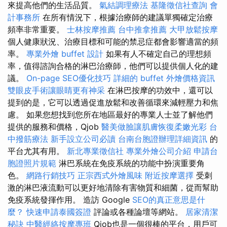
來提高他們的生活品質。
氣結調理療法
基隆徵信社查詢
會
計事務所
在所有情況下，根據治療師的建議單獨確定治療
頻率非常重要。
士林按摩推薦
台中推拿推薦
大甲放鬆按摩
個人健康狀況、治療目標和可能的禁忌症都會影響適當的頻
率。
專業外燴 buffet 設計
如果有人不確定自己的理想頻
率，值得諮詢合格的淋巴治療師，他們可以提供個人化的建
議。
On-page SEO優化技巧
詳細的 buffet 外燴價格資訊
雙眼皮手術讓眼睛更有神采
在淋巴按摩的功效中，還可以
提到的是，它可以透過促進放鬆和改善循環來減輕壓力和焦
慮。 如果您想找到您所在地區最好的專業人士並了解他們
提供的服務和價格，Qjob
醫美做臉讓肌膚恢復柔嫩光彩
台
中撥筋療法
新手設立公司必讀
台南台胞證辦理詳細資訊
的
平台尤其有用。
新北專業徵信社
專業外燴公司介紹
申請台
胞證照片規範
淋巴系統在免疫系統的功能中扮演重要角
色。
網路行銷技巧
正宗西式外燴風味
附近按摩選擇
受刺
激的淋巴液流動可以更好地清除有害物質和細菌，從而幫助
免疫系統發揮作用。 造訪 Google
SEO的真正意思是什
麼？
快速申請泰國簽證
評論或各種論壇等網站。
居家清潔
秘訣
中醫經絡按摩專班
Qjob也是一個很棒的平台，用戶可