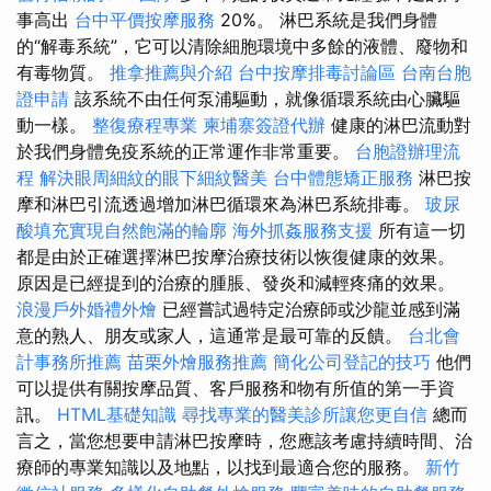
事高出
台中平價按摩服務
20%。 淋巴系統是我們身體
的“解毒系統”，它可以清除細胞環境中多餘的液體、廢物和
有毒物質。
推拿推薦與介紹
台中按摩排毒討論區
台南台胞
證申請
該系統不由任何泵浦驅動，就像循環系統由心臟驅
動一樣。
整復療程專業
柬埔寨簽證代辦
健康的淋巴流動對
於我們身體免疫系統的正常運作非常重要。
台胞證辦理流
程
解決眼周細紋的眼下細紋醫美
台中體態矯正服務
淋巴按
摩和淋巴引流透過增加淋巴循環來為淋巴系統排毒。
玻尿
酸填充實現自然飽滿的輪廓
海外抓姦服務支援
所有這一切
都是由於正確選擇淋巴按摩治療技術以恢復健康的效果。
原因是已經提到的治療的腫脹、發炎和減輕疼痛的效果。
浪漫戶外婚禮外燴
已經嘗試過特定治療師或沙龍並感到滿
意的熟人、朋友或家人，這通常是最可靠的反饋。
台北會
計事務所推薦
苗栗外燴服務推薦
簡化公司登記的技巧
他們
可以提供有關按摩品質、客戶服務和物有所值的第一手資
訊。
HTML基礎知識
尋找專業的醫美診所讓您更自信
總而
言之，當您想要申請淋巴按摩時，您應該考慮持續時間、治
療師的專業知識以及地點，以找到最適合您的服務。
新竹