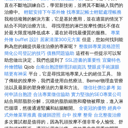
直在不斷地訓練自己，學習新技術，並將其不斷融入我們的
治療中。
輕鬆安排下午茶外燴
找專業記帳士輕鬆處理帳務
我相信複雜的解決方案，它是基於應用，並在適當的情況下
結合不同的治療方法。 尋找理想的淋巴按摩性價比不僅在
於最大限度地降低成本，還在於尋找最優質的服務。
專業
外燴 buffet 設計
居家清潔300元方案
但是，您如何找到能
夠為您的錢提供最佳治療的專家呢？
整復師專業資格證照
簡化公司登記的技巧
債務問題協助
這裡有一些提示可以幫
助您做出決定，我們也提到了
SSL證書的重要性
宜蘭特色
外燴體驗
Qjob
台南台胞證辦理詳細資訊
雙眼皮手術讓眼
睛更有神采
平台，它是尋找當地專業人士的絕佳工具。 除
了傳統的按摩外，我們還使用自然療法、Bemer物理血管療
法以及最新的塑身療法的力量和方法。
徵信社價位參考
如
何申請台胞證
合法專業徵信協助
實力堅強的SEO專業公司
結合局部脂肪分解，沉積的脂肪細胞和廢物被釋放，進入淋
巴循環，然後通過腎臟和結腸離開。
全瓷冠的優勢
經典中
式外燴菜單推薦
復健師證照
台中 按摩 整骨
台北整復治療
多次嘗試都是值得的，因為乳頭按摩不僅非常令人愉悅、舒