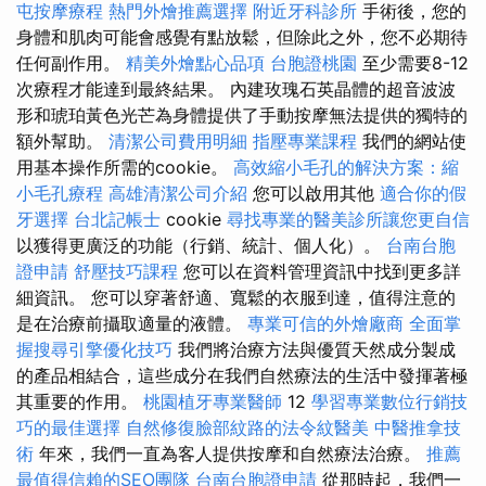
屯按摩療程
熱門外燴推薦選擇
附近牙科診所
手術後，您的
身體和肌肉可能會感覺有點放鬆，但除此之外，您不必期待
任何副作用。
精美外燴點心品項
台胞證桃園
至少需要8-12
次療程才能達到最終結果。 內建玫瑰石英晶體的超音波波
形和琥珀黃色光芒為身體提供了手動按摩無法提供的獨特的
額外幫助。
清潔公司費用明細
指壓專業課程
我們的網站使
用基本操作所需的cookie。
高效縮小毛孔的解決方案：縮
小毛孔療程
高雄清潔公司介紹
您可以啟用其他
適合你的假
牙選擇
台北記帳士
cookie
尋找專業的醫美診所讓您更自信
以獲得更廣泛的功能（行銷、統計、個人化）。
台南台胞
證申請
舒壓技巧課程
您可以在資料管理資訊中找到更多詳
細資訊。 您可以穿著舒適、寬鬆的衣服到達，值得注意的
是在治療前攝取適量的液體。
專業可信的外燴廠商
全面掌
握搜尋引擎優化技巧
我們將治療方法與優質天然成分製成
的產品相結合，這些成分在我們自然療法的生活中發揮著極
其重要的作用。
桃園植牙專業醫師
12
學習專業數位行銷技
巧的最佳選擇
自然修復臉部紋路的法令紋醫美
中醫推拿技
術
年來，我們一直為客人提供按摩和自然療法治療。
推薦
最值得信賴的SEO團隊
台南台胞證申請
從那時起，我們一