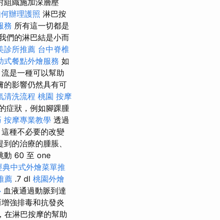
對組織施加深層壓
如何辦理護照
淋巴按
服務
所有這一切都是
我們的淋巴結是小而
美診所推薦
台中脊椎
助式餐點外燴服務
如
引流是一種可以幫助
膚的影響仍然具有可
氣清洗流程
桃園 按摩
的症狀，例如腳踝腫
巧
按摩專業教學
透過
 這種不必要的改變
提到的治療的腫脹、
60 至 one
經典中式外燴菜單推
推薦
.7 dl
桃園外燴
心
血液通過動脈到達
而增強排毒和抗發炎
，在淋巴按摩的幫助