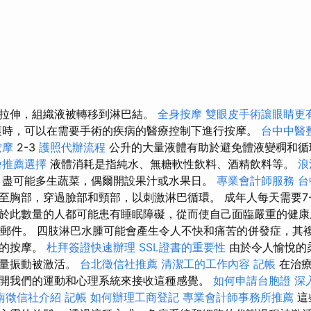
拉伸，組織液被轉移到淋巴結。
全身按摩
雙眼皮手術讓眼睛更
痕時，可以在需要手術的疾病的醫療控制下進行按摩。
台中中醫
按摩
2-3
護照代辦流程
公升的大量液體有助於避免體液變稠和
燴推薦選擇
液體消耗是指純水、無糖軟性飲料、酒精飲料等。
浪
，盡可能多生蔬菜，偶爾開設果汁或水果日。
專業會計師服務
台
至胸部，穿過臉部和頸部，以刺激淋巴循環。 成年人每天需要7
於此數量的人都可能患有睡眠障礙，從而使自己面臨嚴重的健康
少垃圾郵件。 四肢淋巴水腫可能會產生令人不快和痛苦的併發症，
型的按摩。
杜拜簽證快速辦理
SSL證書的重要性
由於令人愉悅的
能量振動被激活。
台北徵信社推薦
清潔工的工作內容
記帳
在治療
開我們的運動和心理系統來接收這種感覺。
如何申請台胞證
深
南徵信社介紹
記帳
如何辦理工商登記
專業會計師事務所推薦
這