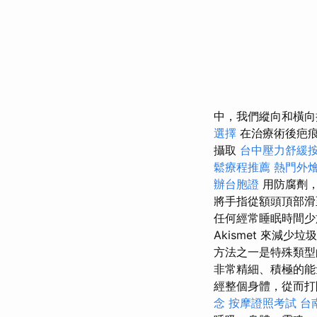
中，我們縱向和橫向
選擇
在治療術後疤
攝取
台中壓力舒緩
鬆療程推薦
熱門外
辦台胞證
用防腐劑
將手指從額頭頂部滑
任何經常睡眠時間少
Akismet 來減
方法之一是特殊類
非常精細、積極的
經整個身體，從而打
念
按摩證照考試
台