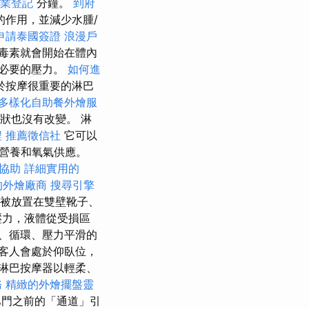
業登記
分鐘。
到府
作用，並減少水腫/
申請泰國簽證
浪漫戶
毒素就會開始在體內
必要的壓力。
如何進
於按摩很重要的淋巴
多樣化自助餐外燴服
狀也沒有改變。 淋
程
推薦徵信社
它可以
營養和氧氣供應。
協助
詳細實用的
的外燴廠商
搜尋引擎
被放置在雙壁靴子、
壓力，液體從受損區
、循環、壓力平滑的
客人會處於仰臥位，
淋巴按摩器以輕柔、
務
精緻的外燴擺盤靈
巴門之前的「通道」引