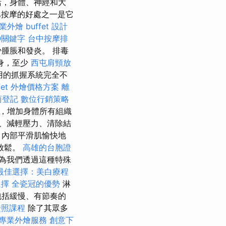
活，身體、神經和大
按摩的好處之一是它
業外燴 buffet 設計
O關鍵字
台中按摩排
腫脹和發炎。 排毒
身，至少
西屯肩頸放
用的抓握系統完全不
fet 外燴價格方案
離
商登記
數位行銷策略
，增加身體所有組織
、減輕壓力、清除結
，內部平滑肌愉快地
放鬆。
高雄的台胞證
為我們透過這種特殊
最佳選擇：美白療程
選擇
全瓷冠的優勢
淋
包括緩慢、有節奏的
證照課程
除了其眾多
專業外燴服務
創意下