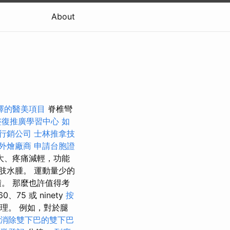
About
擇的醫美項目
脊椎彎
整復推廣學習中心
如
行銷公司
士林推拿技
外燴廠商
申請台胞證
大、疼痛減輕，功能
肢水腫。 運動量少的
。 那麼也許值得考
5 或 ninety
按
理。 例如，對於腿
消除雙下巴的雙下巴