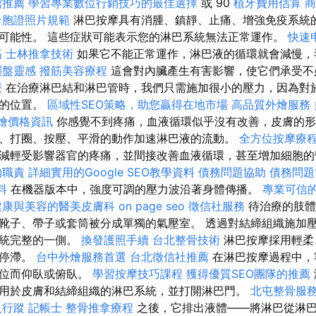
館推薦
學習專業數位行銷技巧的最佳選擇
或 90
植牙費用估算
商
台胞證照片規範
淋巴按摩具有消腫、鎮靜、止痛、增強免疫系統的
可能性。 這些症狀可能表示您的淋巴系統無法正常運作。
快速
筋
士林推拿技術
如果它不能正常運作，淋巴液的循環就會減慢，
擺盤靈感
撥筋美容療程
這會對內臟產生有害影響，使它們承受不
療
在治療淋巴結和淋巴管時，我們只需施加很小的壓力，因為對
面的位置。
區域性SEO策略，助您贏得在地市場
高品質外燴服務
 外燴價格資訊
你感覺不到疼痛，血液循環似乎沒有改善，皮膚的形
、打圈、按壓、平滑的動作加速淋巴液的流動。
全方位按摩療
減輕受影響器官的疼痛，並間接改善血液循環，甚至增加細胞的
的職責
詳細實用的Google SEO教學資料
債務問題協助
債務問題
料
在機器版本中，強度可調的壓力波沿著身體傳播。
專業可信
健康與美容的醫美皮膚科
on page seo
徵信社服務
待治療的肢體
靴子、帶子或套筒被分成單獨的氣壓室。 透過對結締組織施加
系統完整的一側。
換發護照手續
台北整骨技術
淋巴按摩採用輕柔
巴停滯。
台中外燴服務首選
台北徵信社推薦
在淋巴按摩過程中，
部位而仰臥或俯臥。
學習按摩技巧課程
獲得優質SEO團隊的推薦
用於皮膚和結締組織的淋巴系統，並打開淋巴門。
北屯整骨服
人行蹤
記帳士
整骨推拿療程
之後，它排出液體——將淋巴從淋