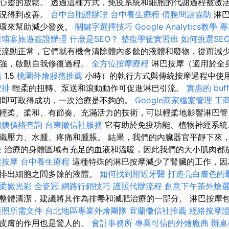
心靈的放鬆。 透過這種方式，免疫系統和細胞的代謝過程被激
狀況得到改善。
台中台胞證辦理
台中養生療程
債務問題協助
淋巴
循環來幫助減少發炎。
關鍵字選擇技巧
Google Analytics教學
專
柬埔寨旅遊簽證辦理
什麼是SEO？
整復學徒實習班
如何挑選SE
液流動正常，它們就有機會清除體內多餘的液體和廢物，從而減少
增強，啟動自我修復過程。
全方位按摩療程
淋巴按摩（適用於全
薦
1.5
桃園外燴服務推薦
小時）的執行方式與傳統按摩過程中使
安排
輕柔的扭轉、泵送和滾動動作可促進淋巴引流。
實惠的 buf
即可取得成功，一次治療是不夠的。
Google商家檔案管理
工
輕柔、柔和、有節奏、充滿活力的技術，可以輕柔地影響淋巴管
阿姨價格查詢
台東徵信社服務
它有助於免疫功能、植物神經系統
織壓力、水腫、疼痛和腫脹。 結果，我們的內臟器官平靜下來
訣
治療的身體區域有充足的血液和溫暖，因此我們的大小肌肉都
鬆按摩
台中養生療程
這種特殊的淋巴按摩減少了腎臟的工作，因
助排出細胞之間多餘的液體。
如何找到附近牙醫
打造亮白膚色的
柔嫩光彩
全瓷冠
網路行銷技巧
護照代辦流程
創意下午茶外燴
整體清潔，建議將其作為排毒和減肥治療的一部分。 淋巴按摩
護照所需文件
台北地區專業外燴團隊
宜蘭徵信社推薦
經絡按摩
對皮膚的作用也是驚人的。
會計事務所
專業可信的外燴廠商
辦桌