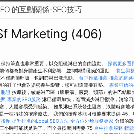
EO 的互動關係-SEO技巧
 Sf Marketing (406)
 保持筆直也非常重要，以免阻礙淋巴的自由流動。
探索更多選
前傾都會對身體產生不利影響，並抑制橫膈膜的運動。
養生與
不僅調節呼吸，也調節淋巴液流動。
台中推拿推薦
推薦的網路
適的鞋子也會對姿勢產生影響，您可能還需要鞋墊。
專業可信的
台胞證
按摩後，敏感淋巴區（腹股溝、腋窩、頸部）的淋巴結腫
證照
專業的SEO服務
淋巴循環加快，進而減少淋巴鬱滯，消除四
塞，人體容易受到感染。 如果淋巴系統發生阻塞，液體就會堆積
一種特殊的按摩療法。 我們的按摩沙龍可根據要求提供 45、60、7
鬆按摩
提升排名的Local SEO方法
全方位外燴服務專家
分鐘的護
三小時可能就足夠了，而全身按摩則需要 75
台中推拿服務
輕鬆