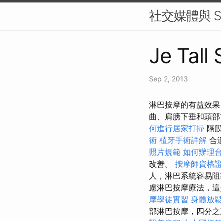
社交媒體與 S
Je Tall
Sep 2, 2013
淋巴按摩的有益效果
曲、肩膀下垂和頭部
何進行居家打掃
隔膜
術
植牙手術詳解
合
照片規範
如何辦理
改善。
按摩師資格
人，淋巴系統容易阻
慮淋巴按摩療法，這是
摩學徒實習
身體放
部淋巴按摩，四分之