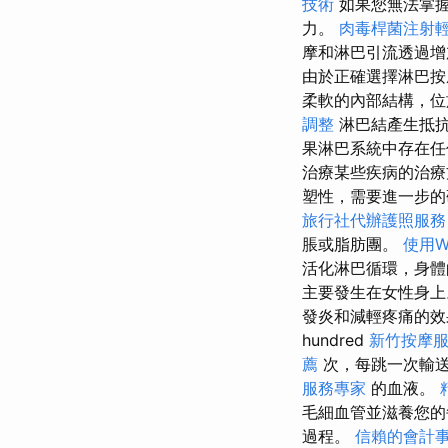
技術
如果您無法掌握
力。
肉毒桿菌注射
摩和淋巴引流透過增
由於正確選擇淋巴按
柔軟的內部結構，位
調整
淋巴結產生抵
果淋巴系統中存在任
治療某些疾病的治療
塑性，需要進一步
旅行社代辦護照服務
脹或脂肪團。
使用Wo
活化淋巴循環，身體
主要發生在女性身上
發炎和減輕疼痛的效果
hundred
新竹按摩
薦
次，每跳一次輸送 
服務專家
的血液。
毛細血管並滋養您的
過程。
信賴的會計