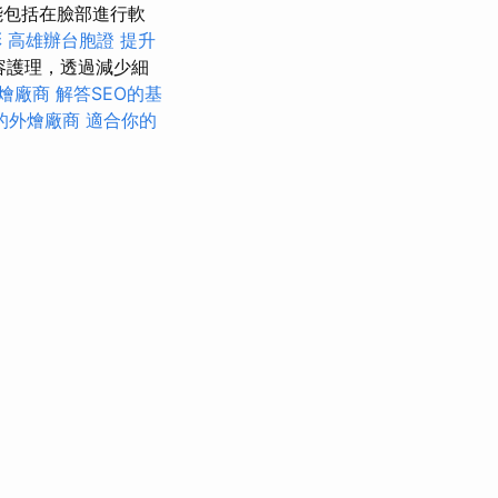
能包括在臉部進行軟
彩
高雄辦台胞證
提升
容護理，透過減少細
燴廠商
解答SEO的基
的外燴廠商
適合你的