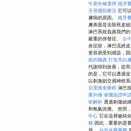
午茶外燴選擇
植牙
天母撥筋療法
它可以
膚病的原因。
植牙
膚表面並去除死皮細
淋巴系統負責我們
嚴重的併發症。
台
炎症狀，淋巴流經
更容易受到感染，因
探的職責
打造亮白
代謝得到改善，從而
的是，它可以透過促
以刺激副交感神經系
后里推拿療程
淋巴按
栗外燴
泰國簽證申
術解析
透過刺激組織
和氧氣供應。 然而
中心
它在這裡被純
務
因此，重要的是要
放。
台中水療服務