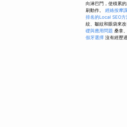
向淋巴門，使積累的
刷動作。
經絡按摩
排名的Local SEO
紋、皺紋和眼袋來
礎與應用問題
桑拿、
假牙選擇
沒有經歷過