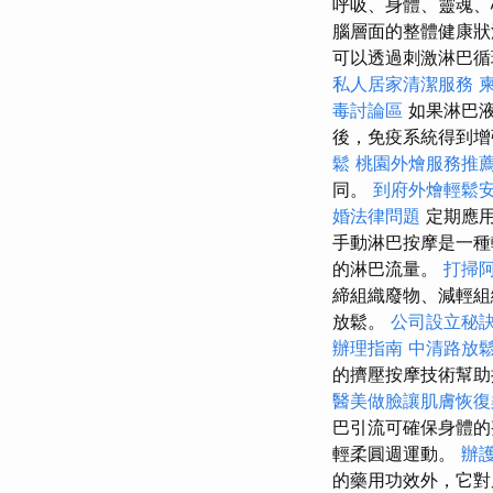
呼吸、身體、靈魂、
腦層面的整體健康
可以透過刺激淋巴
私人居家清潔服務
毒討論區
如果淋巴
後，免疫系統得到
鬆
桃園外燴服務推
同。
到府外燴輕鬆
婚法律問題
定期應用
手動淋巴按摩是一種
的淋巴流量。
打掃
締組織廢物、減輕組
放鬆。
公司設立秘
辦理指南
中清路放
的擠壓按摩技術幫
醫美做臉讓肌膚恢復
巴引流可確保身體的
輕柔圓週運動。
辦
的藥用功效外，它