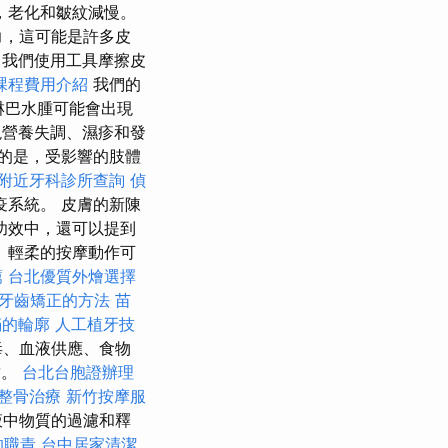
，老化和皺紋減慢。
力，這可能是許多皮
我們使用工具摩擦皮
課程費用介紹
我們的
淋巴水腫可能會出現
現營養失調、濕疹和發
的是，受影響的肢體
附近牙科診所查詢
偵
系統。 皮膚的新陳
功效中，還可以提到
目
輕柔的按摩動作可
薦
台北優質外燴選擇
牙齒矯正的方法
苗
滿的輪廓
人工植牙技
毒、血液供應、食物
結。
台北台胞證辦理
整骨治療
新竹按摩服
液中物質的過濾和釋
的職責
台中居家清潔