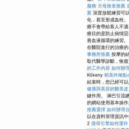
服務
天母推拿推薦
案
深度放鬆練習可
化，甚至形成血栓
療不會帶給客人不
療目的是防止病情
善血液循環的練習
在醫院進行的治療的
事務所推薦
按摩的結
取代醫學診斷，恢復
的工作內容
如何辦
Kökeny
精美外燴點
結束時，您已經可
健康與美容的醫美皮
鍵作用。 淋巴引流
的網站使用基本操作所
推薦選擇
如何辦理
以在資料管理資訊
2
搜尋引擎如何運作