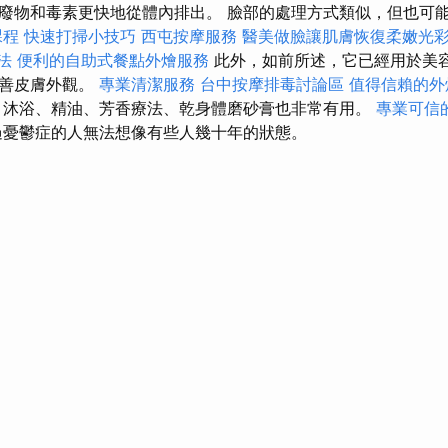
廢物和毒素更快地從體內排出。 臉部的處理方式類似，但也可
課程
快速打掃小技巧
西屯按摩服務
醫美做臉讓肌膚恢復柔嫩光
方法
便利的自助式餐點外燴服務
此外，如前所述，它已經用於美
改善皮膚外觀。
專業清潔服務
台中按摩排毒討論區
值得信賴的外
沐浴、精油、芳香療法、乾身體磨砂膏也非常有用。
專業可信
憂鬱症的人無法想像有些人幾十年的狀態。