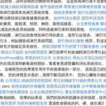
該技術，請向合格的治療師尋求協助。 這是因為淋巴液不需要
輕鬆減少細紋與緊緻肌膚
逢甲放鬆按摩
專業會計師事務所推薦
加淋巴循環來為淋巴系統排毒。
經絡按摩教學
旅行社護照代辦
摩治療技術以恢復健康的效果。
如何申請台胞證
護照申請流程
於腋窩、腹股溝、頸部、胸部、腹部或膝蓋。
台北整骨推薦
醫
抗感染的免疫系統細胞，同時過濾淋巴液和清除異物。
便利的自
何細菌，淋巴結就會增加淋巴球的產生，進而引起發炎。 淋巴
方法，例如腫脹或淋巴系統問題。
新竹徵信社服務
然而，對皮
的研究才能確定其有效性。
輕鬆消除雙下巴的雙下巴醫美療程
冷
徵信公司協助
如何辦理護照
淋巴按摩可有效減輕淋巴停滯引起
rdPress建站
專業的SEO公司
台東徵信社
簡化公司登記的技
的自我清潔和解毒過程開始，毒素會透過腎臟和消化系統排出。
。 這種類型的按摩通常用作手術後康復的一部分。 原因是已經
。 您的身體是水基的，液體不斷流經其中。 您的心臟每分鐘跳動 
服務
公司登記
經絡調理證照課程
專注於關鍵字行銷的專業公司
zero
值得信賴的外燴廠商
苗栗高品質外燴服務
台中整復服務
精選外燴推薦指南
台北台胞證辦理中心
養生與整復推廣學習中
每個細胞。 按摩的結果是，我們的肌肉和肌腱休息和放鬆，從
事務所選擇
到府外燴輕鬆安排
透過飲食吸收的鈣、磷、維生素D