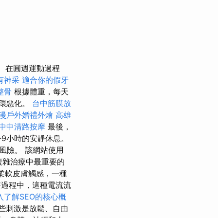
在圓週運動過程
有神采
適合你的假牙
整骨
根據體重，每天
循環惡化。
台中筋膜放
漫戶外婚禮外燴
高雄
中中清路按摩
最後，
-9小時的安靜休息。
風險。 該網站使用
其複雜治療中最重要的
柔軟皮膚觸感，一種
過程中，這種電流流
入了解SEO的核心概
些刺激是放鬆、自由