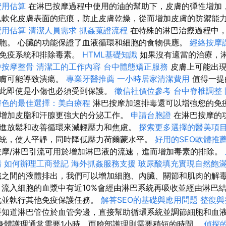
費用估算
在淋巴按摩過程中使用的油的幫助下，皮膚的彈性增加
軟化皮膚表面的疤痕，防止皮膚乾燥，從而增加皮膚的防禦能
費用估算
清潔人員需求
抓姦蒐證流程
在特殊的淋巴治療過程中，
胞。 心臟的功能保證了血液循環和細胞的食物供應。
經絡按摩
的免疫系統和排除毒素。
HTML基礎知識
如果沒有適當的治療，
中按摩整骨
清潔工的工作內容
台中體態矯正服務
皮膚上可能出
皮膚可能導致潰瘍。
專業牙醫推薦
一小時居家清潔費用
值得一提
此即使是小傷也必須受到保護。
徵信社價位參考
台中脊椎調整
膚色的最佳選擇：美白療程
淋巴按摩加速排毒還可以增強您的免疫
增加皮脂和汗腺更強大的分泌工作。
申請台胞證
在淋巴按摩的
進放鬆和改善循環來減輕壓力和焦慮。
探索更多選擇的醫美項
統，使人平靜，同時降低壓力荷爾蒙水平。
好用的SEO軟體推
摩/淋巴引流可用於增加淋巴液的流速，進而增加毒素的排除。
請
如何辦理工商登記
海外抓姦服務支援
玻尿酸填充實現自然飽
之間的液體排出，我們可以增加細胞、內臟、關節和肌肉的解
，流入細胞的血漿中有近10%會經由淋巴系統再吸收並經由淋巴
化並執行其他免疫保護任務。
解答SEO的基礎與應用問題
整復與
知道淋巴管位於血管旁邊，直接幫助循環系統並調節細胞和血
身體護理通常需要1小時，而臉部護理則需要稍短的時間。
偵探