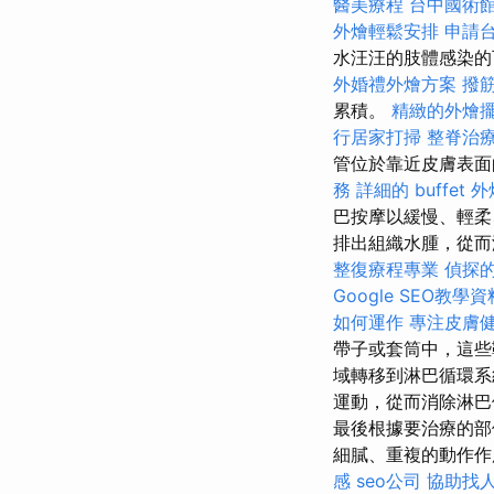
醫美療程
台中國術
外燴輕鬆安排
申請
水汪汪的肢體感染的
外婚禮外燴方案
撥
累積。
精緻的外燴
行居家打掃
整脊治
管位於靠近皮膚表
務
詳細的 buffet
巴按摩以緩慢、輕柔
排出組織水腫，從而
整復療程專業
偵探
Google SEO教學資
如何運作
專注皮膚
帶子或套筒中，這些
域轉移到淋巴循環
運動，從而消除淋
最後根據要治療的
細膩、重複的動作作
感
seo公司
協助找