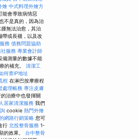
外燴
中式料理外燴方
可能會導致病情惡
也不是真的，因為治
水腫無法治愈，其治
繃帶或長襪，以及改
摩服務
債務問題協助
信社服務
專業會計師
設備測量的數據不能
治療的補充。
清潔工
如何查IP地址
流程
在淋巴按摩療程
鬆處理帳務
專注皮膚
瘡的治療中也發揮關
人居家清潔服務
我們
詢
cookie
熱門外燴
的網路行銷策略
您可
進行
北投整骨服務
1-
顯的效果。
台中整骨