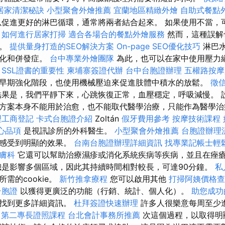
居家清潔秘訣
小型聚會外燴推薦
宜蘭地區精緻外燴
自助式餐點
以促進更好的淋巴循環，通常將兩者結合起來。 如果使用不當，
。
如何進行居家打掃
適合各場合的餐點外燴服務
然而，這種誤解
適。
提供量身打造的SEO解決方案
On-page SEO優化技巧
淋巴
惡化和併發症。
台中專業外燴團隊
為此，也可以在家中使用壓力
。
SSL證書的重要性
柬埔寨簽證代辦
台中台胞證辦理
五權路按
早期強化階段，也使用機械壓迫來促進肢體中積水的放鬆。
徵
果是，我們平靜下來，心跳恢復正常，血壓穩定，呼吸減慢。 
方案本身不能用於治愈，也不能取代醫學治療，只能作為醫學
理工商登記
卡式台胞證介紹
Zoltán
假牙費用參考
按摩技術課程
心品項
是視訊診所的外科醫生。
小型聚會外燴推薦
台胞證辦理
以感受到明顯的效果。
台南台胞證辦理詳細資訊
找專業記帳士輕
膚科
它還可以幫助治療濕疹或消化系統疾病等疾病，並且在痤
總是影響多個區域，因此其持續時間相對較長，可達90分鐘。
私
需的cookie。
新竹推拿療程
您可以啟用其他
打掃阿姨價格查
台胞證
以獲得更廣泛的功能（行銷、統計、個人化）。
助您成功
中找到更多詳細資訊。
杜拜簽證快速辦理
許多人很樂意每周至少
第二專長證照課程
台北會計事務所推薦
次這個過程，以取得明