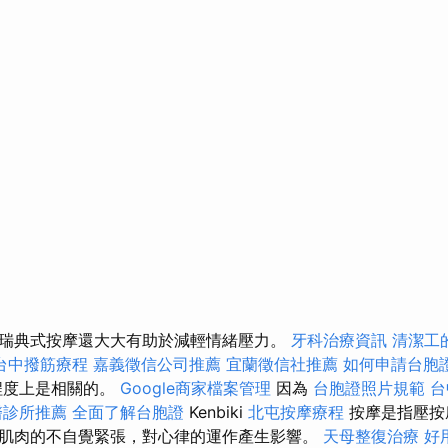
瑞典式按摩還大大有助於減輕情緒壓力。
牙科治療資訊
清潔工
台中撥筋療程
嘉義徵信公司推薦
宜蘭徵信社推薦
如何申請台胞
程度上是相關的。
Google商家檔案管理
因為
台胞證照片規範
台
醫診所推薦
全面了解台胞證
Kenbiki
北屯按摩療程
按摩是指壓按
肌肉的不自覺緊張，對心律的運作產生影響。
天母整復治療
好