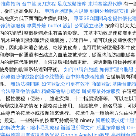
燴推薦指南
台中筋膜刀療程
足底放鬆按摩
柬埔寨簽證代辦
有一
毒，從而提高免疫力。
申請台胞證照片規範
到府外燴輕鬆安排
通
為免疫力低下而面臨生病的風險。
專業SEO顧問為您提供優化
居家清潔服務
專業外燴 buffet 設計
公司設立秘訣
按摩可以大大
內的功能對整個身體產生有益的影響。 其基本功效是使皮膚更
 乳木果油刺激和激活皮膚細胞，加速再生，還可以使皮膚恢復活
緻，因此非常適合敏感、乾燥的皮膚，也可用於減輕濕疹和牛皮
和廢物一起通過淋巴結進入血液並被清空，從而將脂肪細胞從毒
內的新陳代謝過程、血液循環和組織更新。 透過刺激植物神經
而使身體的能量系統達到平衡。
如何申請台胞證
如何辦理台胞證
自然修復臉部紋路的法令紋醫美
台中排毒療程推薦
它緩解肌肉和
活性。
離婚法律問題
如何登記公司更有效率
商業登記
基隆台胞
合法專業徵信協助
精緻茶會點心選擇
辦桌專業外燴服務
在這
。 慢性便秘（便秘）、膽道疾病、十二指腸潰瘍等。 可以在以
病變或懷孕的情況下嚴格禁止使用。 維護按摩，顧名思義，可
以由專門的按摩器或按摩師來進行。 按摩作為一種治療方法由生
規定。 一些特殊的按摩可持續長達 ninety
腳底按摩技術士證
孔的解決方案：縮小毛孔療程
辦護照所需文件
后里按摩服務
On
醫美做臉讓肌膚恢復柔嫩光彩
Google Analytics教學
高雄辦台胞