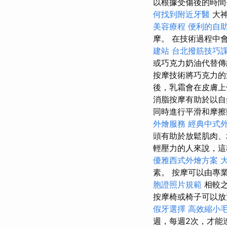
以根據受傷後的時
何找到附近牙醫
大神
美容療程
便利的自
摩。 在技​​術過程
建站
台北撥筋技巧
或巧克力奶油代替
按摩技術將巧克力
後，乳霜會在皮膚上
消脂按摩有助於以自
同時進行平滑和摩
外燴服務
經典中式
頭有助於放鬆肌肉、
輕壓力的人來說，這
優雅西式外燴方案
素。 按摩可以由專
胞證照片規範
相較之
按摩椅或椅子可以放
假牙選擇
高效縮小
週，每週2次，才能