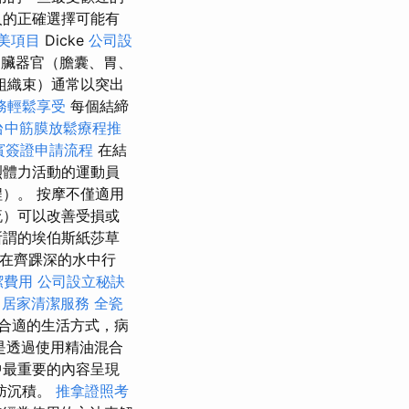
人的正確選擇可能有
美項目
Dicke
公司設
內臟器官（膽囊、胃、
組織束）通常以突出
務輕鬆享受
每個結締
台中筋膜放鬆療程推
賓簽證申請流程
在結
烈體力活動的運動員
）。 按摩不僅適用
流）可以改善受損或
所謂的埃伯斯紙莎草
桿在齊踝深的水中行
潔費用
公司設立秘訣
中居家清潔服務
全瓷
合適的生活方式，病
是透過使用精油混合
中最重要的內容呈現
肪沉積。
推拿證照考