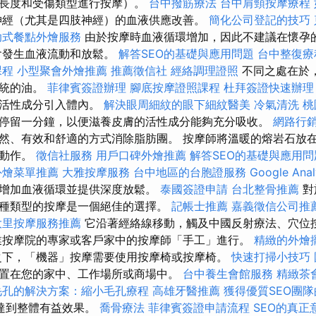
間長度和受傷類型進行按摩）。
台中撥筋療法
台中肩頸按摩療程
經（尤其是四肢神經）的血液供應改善。
簡化公司登記的技巧
助式餐點外燴服務
由於按摩時血液循環增加，因此不建議在懷孕
中會發生血液流動和放鬆。
解答SEO的基礎與應用問題
台中整復
課程
小型聚會外燴推薦
推薦徵信社
經絡調理證照
不同之處在於
傳統的油。
菲律賓簽證辦理
腳底按摩證照課程
杜拜簽證快速辦理
的活性成分引入體內。
解決眼周細紋的眼下細紋醫美
冷氣清洗
桃
停留一分鐘，以便滋養皮膚的活性成分能夠充分吸收。
網路行
然、有效和舒適的方式消除脂肪團。 按摩師將溫暖的熔岩石放
擦動作。
徵信社服務
用戶口碑外燴推薦
解答SEO的基礎與應用問
外燴菜單推薦
大雅按摩服務
台中地區的台胞證服務
Google Ana
增加血液循環並提供深度放鬆。
泰國簽證申請
台北整骨推薦
對
種類型的按摩是一個絕佳的選擇。
記帳士推薦
嘉義徵信公司推
大里按摩服務推薦
它沿著經絡線移動，觸及中國反射療法、穴位
業按摩院的專家或客戶家中的按摩師「手工」進行。
精緻的外燴
下，「機器」按摩需要使用按摩椅或按摩椅。
快速打掃小技巧
置在您的家中、工作場所或商場中。
台中養生會館服務
精緻茶
毛孔的解決方案：縮小毛孔療程
高雄牙醫推薦
獲得優質SEO團
達到整體有益效果。
喬骨療法
菲律賓簽證申請流程
SEO的真正