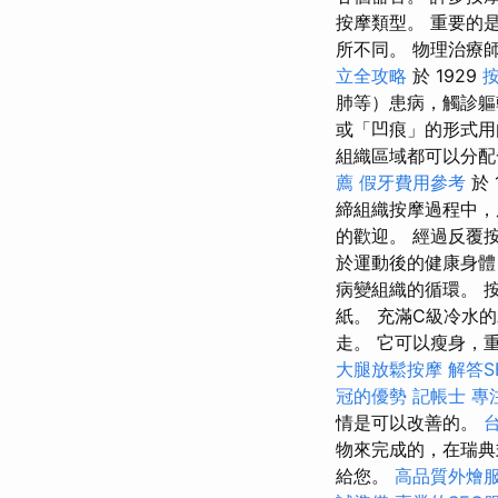
按摩類型。 重要的
所不同。 物理治療
立全攻略
於 1929
肺等）患病，觸診
或「凹痕」的形式
組織區域都可以分配
薦
假牙費用參考
於 
締組織按摩過程中，
的歡迎。 經過反覆
於運動後的健康身體
病變組織的循環。 
紙。 充滿C級冷水
走。 它可以瘦身，
大腿放鬆按摩
解答S
冠的優勢
記帳士
專
情是可以改善的。
物來完成的，在瑞典
給您。
高品質外燴