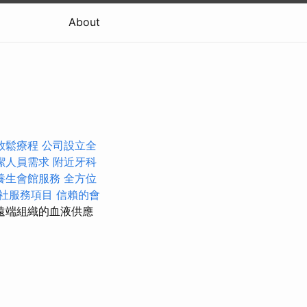
About
放鬆療程
公司設立全
潔人員需求
附近牙科
養生會館服務
全方位
社服務項目
信賴的會
遠端組織的血液供應