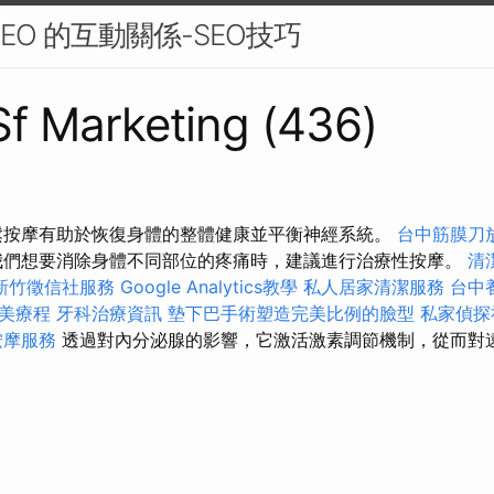
EO 的互動關係-SEO技巧
 Sf Marketing (436)
鬆按摩有助於恢復身體的整體健康並平衡神經系統。
台中筋膜刀
我們想要消除身體不同部位的疼痛時，建議進行治療性按摩。
清
新竹徵信社服務
Google Analytics教學
私人居家清潔服務
台中
美療程
牙科治療資訊
墊下巴手術塑造完美比例的臉型
私家偵探
按摩服務
透過對內分泌腺的影響，它激活激素調節機制，從而對