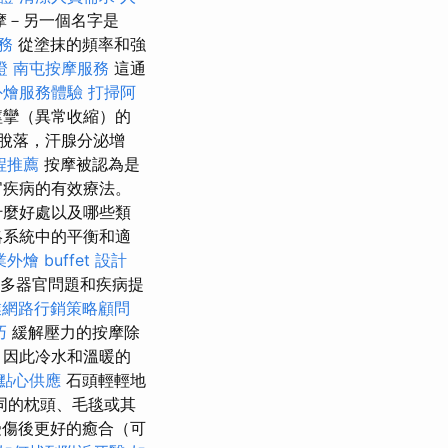
摩－另一個名字是
務
從塗抹的頻率和強
證
南屯按摩服務
這通
外燴服務體驗
打掃阿
痙攣（異常收縮）的
脫落，汗腺分泌增
程推薦
按摩被認為是
官疾病的有效療法。
什麼好處以及哪些類
絡系統中的平衡和適
外燴 buffet 設計
多器官問題和疾病提
業網路行銷策略顧問
巧
緩解壓力的按摩除
，因此冷水和溫暖的
點心供應
石頭輕輕地
同的枕頭、毛毯或其
傷後更好的癒合（可