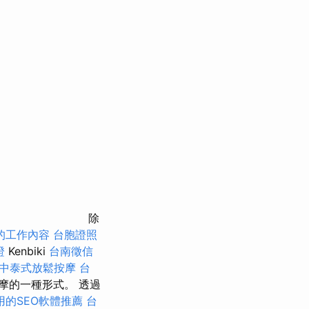
除
的工作內容
台胞證照
證
Kenbiki
台南徵信
中泰式放鬆按摩
台
摩的一種形式。 透過
用的SEO軟體推薦
台