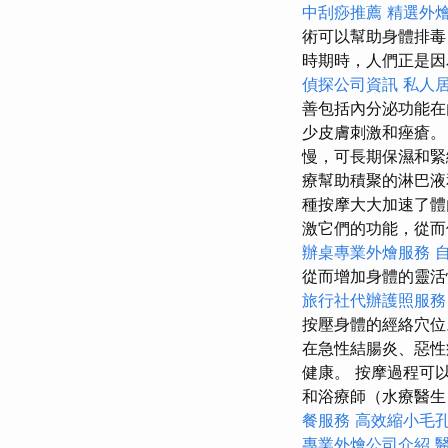
中刮痧推薦
精選外
術可以幫助身體排
時期時，人們正是因
偵探公司資訊
私人
善包括內分泌功能在
少皮膚刺激和痤瘡。
慢，可長期保濕和緊
療幫助積聚的淋巴液
種按摩大大加速了體
激它們的功能，從
辦桌專業外燴服務
從而增加身體的靈
旅行社代辦護照服務
按壓身體的經絡穴位
在急性結腸炎、惡性
健康。 按摩過程可
和浴療師（水療醫生）
餐服務
高效縮小毛
專業外燴公司介紹