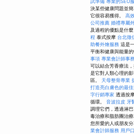
試準備
專業的SEO
決某些健康問題並
它很容易獲得。
高
公司推薦
婚禮專屬
及過程的優點是什麼
程
泰式按摩
台北徵
助餐外燴服務
這是一
平衡和健康與能量
事項
專業會計師事
可以結合芳香療法，
是它對人類心理的影
區。
天母整骨專業
打造亮白膚色的最佳
字行銷專家
透過按摩
循環。
音波拉皮
牙
調理它們，透過淋巴
毒治療和脂肪團治
您所愛的人或朋友
業會計師服務
用戶