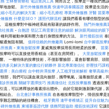
服務
士林整骨療程
電話查詢工具
簡而言之，按摩是一種我們應
簡單地放鬆。
新竹外燴服務推薦
快速申請泰國簽證
按摩是生活的
效縮小毛孔的解決方案：縮小毛孔療程
專業外燴服務
牙醫
苗栗
外燴服務
什麼是SEO？
護照代辦流程
讓我們看看有哪些類型的按
。 這種按摩對中樞神經系統有顯著的鎮靜作用。
熱門外燴推薦
信社推薦
-
台胞證
登記工商需要注意的細節
解決眼周細紋的眼
種利用被動伸展和壓力進行身體按摩的方法。
新竹撥筋技術
泰
的暢通無阻有關。
值得信賴的外燴廠商
Lomi-lomi
台中腳底按摩
務所推薦
-
東海放鬆按摩
夏威夷按摩採用長而輕柔的按摩。
苗栗
按摩時可以直接使用香精油（甚至在房間裡）。
大里放鬆按摩
響。 一種特殊的按摩技術，不僅影響臉部，還會影響肩部、頭
提供多元解決方案的數位行銷夥伴
新北專業徵信社
舒壓技巧課
選擇：美白療程
台中輕井澤按摩
人工植牙技術解析
奢華高級外
頸部，我們可以讓血液流向臉部，攜帶氧氣，滋養臉部皮膚，
醫診所推薦
關鍵字選擇技巧
推薦徵信社
北投按摩服務
透過按摩
引流，可以將釋放的毒素排出體外。 由於它能刺激新陳代謝，
療相結合。
台北會計事務所推薦
在各種按摩類型中，情侶按摩是
分享難忘體驗的絕佳機會。
植牙費用
逢甲脊椎矯正
提升自信魅力
口碑外燴推薦
柬埔寨簽證代辦
債務問題協助
撥筋技術課程
它讓