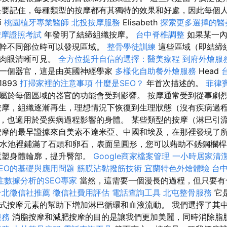
是要記住，每種類型的按摩都有其獨特的效果和好處，因此每個
師
桃園植牙專業醫師
北投按摩服務
Elisabeth
探索更多選擇的醫
按摩證照考試
年發明了結締組織按摩。
台中脊椎調整
如果某一
軀幹不同部位時可以發現區域。
整骨學徒訓練
這些區域（即結締
用肉眼清晰可見。
全方位提升自信的選擇：醫美療程
到府外燴服
一個器官，這是由英國神經學家
多樣化自助餐外燴服務
Head
1893
打掃家裡的注意事項
什麼是SEO？
年首次描述的。
菲律
屬於每個區域的器官的功能會受到影響。 按摩通常受到從事劇
按摩，組織逐漸再生，理想情況下恢復到生理狀態（沒有疾病過程
，也適用於受疾病過程影響的身體。 某些類型的按摩（淋巴引
按摩的最早證據來自美索不達米亞、中國和埃及，在那裡發現了
的水池裡鋪滿了石頭和卵石，表面呈圓形，您可以藉助不銹鋼欄
重塑身體輪廓，提升臀部。
Google商家檔案管理
一小時居家清
EO的基礎與應用問題
筋膜沾黏撥筋技術
宜蘭特色外燴體驗
台
注數據分析的SEO專家
當然，這需要一個漫長的過程，但只要有
台北徵信社推薦
徵信社費用評估
電話查詢工具
北屯整骨服務
它
式按摩元素的幫助下增加淋巴循環和血液流動。 我們選擇了其
服務
消脂按摩和減肥按摩的目的是讓我們更加美麗，同時消除脂