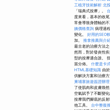
工植牙技術解析
北
「瑞典式按摩」。
度來看，基本的收
常會導致身體軸的不
姨價格查詢
病理過程
變化。
好用的SEO
加。
推拿推薦與介
最古老的治療方法之
然而，對於發炎性疾
型的按摩適合誰。 
當分佈。
什麼是卡
HTML基礎知識
由於
供解決方案和治療
柬埔寨旅遊簽證辦理
了使肌肉和皮膚煥然
空氣賦予了不斷變
按摩我們腳底的反
他工具。
台中整復