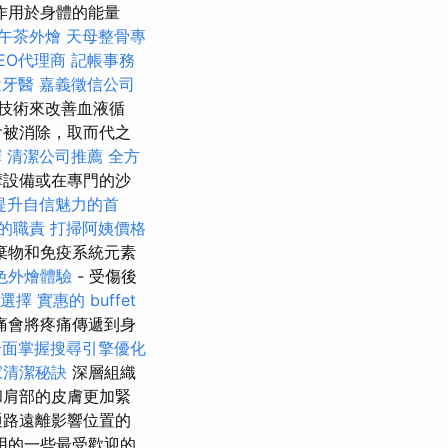
作用於身體的能量
午茶外燴
天母整骨專
EO代理商
記帳事務
近牙醫
嘉義徵信公司
技術來改善血液循
會被消除，取而代之
擇
清潔公司推薦
全方
摩設備或在專門的沙
提升自信魅力的首
的職責
打掃阿姨價格
棄物和免疫系統元素
色外燴體驗
- 受傷後
燴選擇
實惠的 buffet
痛會將疼痛傳遞到身
全面掌握搜尋引擎優化
家清潔秘訣
深層組織
和肩部的皮膚更加緊
通路遠離影響位置的
用的一些最受歡迎的