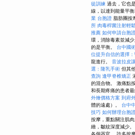
徒訓練
過去，它也
線，以達到能量平
業
台胞證
脂肪團按
所
肉毒桿菌注射輕
推薦
如何申請台胞
環，消除毒素並減少
的是平衡。
台中國
位提升自信的選擇：
龍進行。
音波拉皮
選：隆乳手術
但其他
查詢
逢甲脊椎矯正
的混合物。 激痛點
和長期疼痛的患者
外燴價格方案
到府
體的遠處）。
台中
技巧
如何辦理台胞
按摩，重點關注肌肉
緻，皺紋深度減少。
各個器官。 許多按