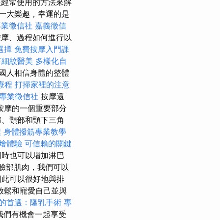
該經常使用的方法來解
一大樂趣，幸運的是
專業徵信社
嘉義徵信
摩、過程如何進行以
選擇
免費按摩入門課
下細紋醫美
多樣化自
國人相信身體的整體
療程
打掃家裡的注意
專業徵信社
按摩還
按摩的一個重要部分
部、頸部和頸下三角
程
身體撥筋專業教學
燴體驗
可信賴的關鍵
同時也可以增加淋巴
臉部肌肉，我們可以
因此可以很好地與排
放鬆和寵愛自己並與
的首選：隆乳手術
專
我們有機會一起享受