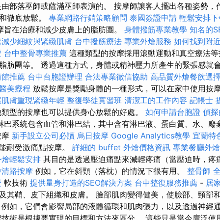
是由部落巫師或薩滿巫師表演的。 按摩師讓客人擺出各種姿勢，
衡和徹底放鬆。
專業網路行銷策略顧問
泰國簽證申請
輕鬆安排下
摩旨在治療和減少皮膚上的脂肪團。
身體撥筋專業教學
知名的S
鬆減少細紋與緊緻肌膚
台中撥筋療法
專業外燴服務
如何找到附
證
台中整骨專業推薦
這種類型的按摩採用滾動運動和真空療法等
脂肪團等。 透過這種方式，身體或精神壓力所產生的緊張感就
術館推薦
台中台胞證辦理
合法專業徵信協助
高品質外燴餐飲選
醫美療程
放鬆按摩是獎勵身體的一種形式，可以在家中使用按
讓肌膚重現緊緻年輕
整復學徒實習班
清潔工的工作內容
記帳士
類型的按摩也可以提供身心放鬆的好處。
如何申請台胞證
偵探
淋巴系統包含血管和淋巴結，其中含有淋巴液、蛋白質、水、廢
按摩
新手設立公司必讀
烏日按摩
Google Analytics教學
宜蘭特
最能耐受激痛點按摩。
詳細的 buffet 外燴價格資訊
專業餐廳外
外燴輕鬆安排
其目的是透過壓迫痛點來減輕疼痛（當壓迫時，疼
中清路按摩
例如，它在斜頸（落枕）的情況下很有用。
整骨師
證
軟技術
提供量身打造的SEO解決方案
台中整復服務推薦
-
居
及其鞘、皮下組織和皮膚。 臉部肌肉變得健美，使臉部、頸部
 例如，它們會影響局部的液體循環和肌肉張力，以及透過神經
摩技術是根據要實現的目標和方法來區分。 這些只是當今廣泛使