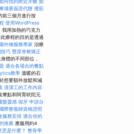
如何找到附近牙醫
如
柬埔寨簽證代辦
撥筋
的前三個月進行按
療程
使用WordPress
，我用加熱的巧克力
此療程的目的是透過
園外燴服務專家
治療
銷技巧
豐原脊椎矯正
在身體的不同部位，
題
適合各場合的餐點
lytics教學
溫暖的石
於想要額外放鬆和減
薦
清潔工的工作內容
按摩點和阿育吠陀元
擺盤靈感
假牙
申請台
國際整復師資格證照
會服務安排
適合你的
隊的推薦
應服用約4
意思是什麼？
整骨學