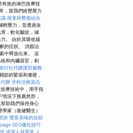
些有效的淋巴按摩技
常，當我們經歷壓力
建議
推拿與整復結合
減輕壓力，並透過改
光滑，軟化皺紋，減
力。 由於其吸收緩
癬的症狀。 消脂治
素中釋放出來。 這
系統和內臟器官，刺
旅行社代辦護照服務
關節的緊張和僵硬，
證代辦
牙科治療資訊
種按摩技術中，用手指
下情況下推薦然而，
以幫助我們保持身心
理學家（復健醫生）
照班
豐富美味的自助
-page SEO優化技巧
證
清潔人員需求
人