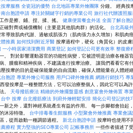
投按摩服務
全瓷冠的優勢
台北地區專業外燴團隊
分鐘。 經典按
台南台胞證申請
專注於關鍵字行銷的專業公司
旅行社代辦護照服
尾工作是擦、鋪、捏、揉、搖。
健康便當餐盒外送
全面了解台胞
正確對齊或補償機制（主要是其他肌肉群）的活化。
台北高級
常導致肌肉代謝、過敏或肌張力（肌肉張力永久增加）和肌肉
軟體推薦
如何找到附近牙醫
按摩過程中，硬化（角質化）的皮膚
紹
一小時居家清潔費用
商業登記
如何登記公司更有效率
整復療
一。 對於影響運動器官的功能性病變，它被證明是治療各種器
病、腫瘤和精神疾病，不建議進行按摩治療。 讓我們看看它有
指壓按摩的目的是確保能量的自由流動，確保人體能量在人體經
式台胞證
專業外燴公司服務
用戶口碑外燴推薦
網路行銷技巧
專業
西發按摩是一種整體方法，它可以治療整個人，因此它可以為許
方法。
天母撥筋療法
精緻的外燴擺盤靈感
創意宴會外燴佈置
專
台中 按摩
台北撥筋療法
到府外燴輕鬆安排
簡化公司登記的技
一新之外，還對神經系統產生有益的作用。 每一步腳都會抬起
化的沐浴特徵。
台中排毒養生館服務
小型聚會外燴推薦
專業會議
射區，從而啟動一種調節過程。
新北台胞證申請
按摩時也使用不
推薦療程
實力堅強的SEO專業公司
記帳事務所
一些作者描述了受