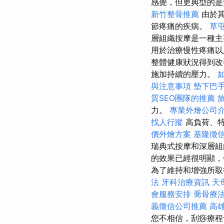
感覺，但更典型的
新竹整骨推薦
由於其
節疼痛的疾病。
草
層組織按摩是一種主
用於治療慢性疼痛以
整體健康狀況得到改
施加持續的壓力。
與注意事項
墊下巴
質SEO團隊的推薦
力。
專業外燴公司
找人行蹤
高負荷、特
價外燴方案
基隆徵
瑞典式按摩和深層組
的效果已經很明顯，
為了維持和增強所取
法
牙科治療資訊
天
會服務安排
喬骨療
義徵信公司推薦
高
您不相信，刮痧療程