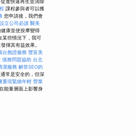
，促進快速再生並清除
程
課程參與者可以獲
務
您申請後，我們會
設立公司必讀
醫美
的健康並使按摩變得
在某些情況下，我可
來發揮其有益效果。
園台胞證服務
豐富美
理
債務問題協助
台北
清潔服務
解答SEO的
通常是安全的，但深
膚重現緊緻年輕
營業
在能量層面上影響身