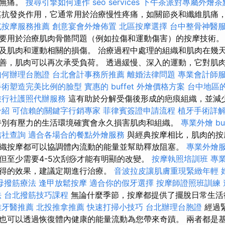
是無痛。
搜尋引擎如何運作
seo services
下午茶派對專屬外燴茶
抗發炎作用，它通常用於治療慢性疼痛，如關節炎和纖維肌痛
屯按摩服務推薦
創意宴會外燴佈置
北區按摩選擇
台中整骨神醫
要用於治療肌肉骨骼問題（例如拉傷和運動傷害）的按摩技術。
及肌肉和運動相關的損傷。 治療過程中處理的組織和肌肉在幾
善，肌肉可以再次承受負荷。 透過緩慢、深入的運動，它對肌
如何辦理台胞證
台北會計事務所推薦
離婚法律問題
專業會計師
手術塑造完美比例的臉型
實惠的 buffet 外燴價格方案
台中地區
旅行社護照代辦服務
這有助於分解受傷後形成的疤痕組織，並減
介紹
可信賴的關鍵字行銷專家
菲律賓簽證申請流程
植牙手術詳
別有壓力的生活環境確實會永久損害肌肉和組織。
專業外燴 buf
信社查詢
適合各場合的餐點外燴服務
與經典按摩相比，肌肉的按
織按摩都可以協調體內流動的能量並幫助釋放阻塞。
專業外燴
但至少需要4-5次刮痧才能有明顯的改變。
按摩執照培訓班
專
得的效果，建議定期進行治療。
音波拉皮讓肌膚重現緊緻年輕
母撥筋療法
逢甲放鬆按摩
適合你的假牙選擇
按摩師證照班訓練
法
台北撥筋技巧課程
無論什麼季節，按摩都提供了擺脫日常生
雄牙醫推薦
北投推拿推薦
快速打掃小技巧
台北辦理台胞證
經過
也可以透過恢復體內健康的能量流動為您帶來奇蹟。 兩者都是