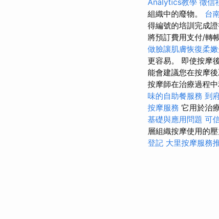
Analytics教學
徵信
組織中的廢物。
台
得編號的培訓完成證
將預訂費用支付/轉
做臉讓肌膚恢復柔嫩
更容易。 即使按摩
能會建議您在按摩後
按摩師在治療過程中
味的自助餐服務
到
按摩服務
它用於治
基礎與應用問題
可
層組織按摩使用的壓
登記
大里按摩服務