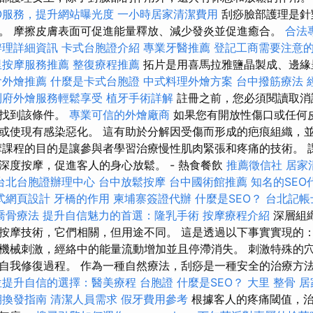
O服務，提升網站曝光度
一小時居家清潔費用
刮痧臉部護理是針
。 摩擦皮膚表面可促進能量釋放、減少發炎並促進癒合。
合法
辦理詳細資訊
卡式台胞證介紹
專業牙醫推薦
登記工商需要注意
里按摩服務推薦
整復療程推薦
拓片是用喜馬拉雅鹽晶製成、邊緣
會外燴推薦
什麼是卡式台胞證
中式料理外燴方案
台中撥筋療法
到府外燴服務輕鬆享受
植牙手術詳解
註冊之前，您必須閱讀取消
中找到該條件。
專業可信的外燴廠商
如果您有開放性傷口或任何
或使現有感染惡化。 這有助於分解因受傷而形成的疤痕組織，
摩課程的目的是讓參與者學習治療慢性肌肉緊張和疼痛的技術。 
深度按摩，促進客人的身心放鬆。 - 熱食餐飲
推薦徵信社
居家
台北台胞證辦理中心
台中放鬆按摩
台中國術館推薦
知名的SEO
式網頁設計
牙橋的作用
柬埔寨簽證代辦
什麼是SEO？
台北記帳
喬骨療法
提升自信魅力的首選：隆乳手術
按摩療程介紹
深層組
按摩技術，它們相關，但用途不同。 這是透過以下事實實現的
機械刺激，經絡中的能量流動增加並且停滯消失。 刺激特殊的
自我修復過程。 作為一種自然療法，刮痧是一種安全的治療方
位提升自信的選擇：醫美療程
台胞證
什麼是SEO？
大里 整骨
居
期換發指南
清潔人員需求
假牙費用參考
根據客人的疼痛閾值，治