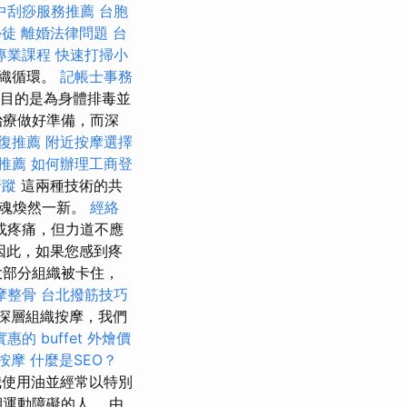
中刮痧服務推薦
台胞
學徒
離婚法律問題
台
專業課程
快速打掃小
組織循環。
記帳士事務
目的是為身體排毒並
治療做好準備，而深
復推薦
附近按摩選擇
程推薦
如何辦理工商登
行蹤
這兩種技術的共
靈魂煥然一新。
經絡
或疼痛，但力道不應
因此，如果您感到疼
大部分組織被卡住，
摩整骨
台北撥筋技巧
深層組織按摩，我們
實惠的 buffet 外燴價
 按摩
什麼是SEO？
使用油並經常以特別
運動障礙的人。 由