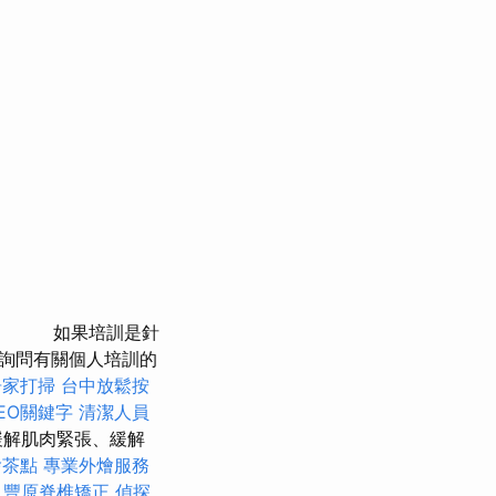
如果培訓是針
詢問有關個人培訓的
居家打掃
台中放鬆按
EO關鍵字
清潔人員
緩解肌肉緊張、緩解
燴茶點
專業外燴服務
。
豐原脊椎矯正
偵探