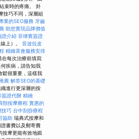
結束時的疼痛。 卦
按摩技巧不同，深層組
專業的SEO服務
牙齒
薦
助您實現品牌價值
胞證介紹
菲律賓簽證
（線上）。
音波拉皮
程
精緻茶會服務安排
 請在每次治療前填寫
任何疾病，請告知我
放鬆很重要，這樣我
務推薦
解答SEO的基礎
組織進行更深層的按
寨簽證代辦
精緻
肩頸按摩療程
實惠的
銷技巧
台中刮痧療程
司協助
瑞典式按摩和
和證書費以及郵寄費
的按摩更能有效地鍛