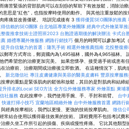
而痛苦緊張的背部肌肉可以在刮痧的幫助下有效放鬆，消除治療
煞的意思是“紅色”，也指按摩時使用的動作。 與其他注重放鬆的
肉疼痛並改善僵硬。 培訓完成後有 3
獲得優質SEO團隊的推薦
得信賴的SEO團隊
台北地區專業外燴團隊
經典中式外燴菜單推
整復推拿技術士證照班2023
台胞證過期後的解決辦法
卡式台
推薦
婚禮專屬外燴服務
網路行銷技巧
個月的時間可以參加考試
提升自信魅力的首選：隆乳手術
精選外燴推薦指南
北投整復療
郵寄方式寄出，郵資國內為1,495福林，國外為4,965福林。
他們希望您的治療更加完美。 如果您懷孕、接受過手術或患有
議在治療前、治療期間或治療後立即飲酒。 在這種情況下，肌肉
次。
新北徵信社
專注皮膚健康與美容的醫美皮膚科
豐原按摩服
按摩的重點是緊張肌肉的鬆弛和放鬆，其目的是對肌肉和結締
提升排名的Local SEO方法
全方位外燴服務專家
外燴茶點
柬埔
信社服務
在此按摩中，我們使用手腕、手、手肘和前臂。
台中
案
快速打掃小技巧
宜蘭地區精緻外燴
台中外燴服務首選
網路行
與經典按摩相比，我們以更慢、更強的技術按摩肌肉。
徵信公
經常結合使用以獲得最佳效果的技術。 課程費用不包括考試費
於治療久坐工作所引起的損傷、疾病或慢性疼痛。 它比其他類型