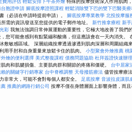
社費用評估
輕鬆安排下午茶外燴
特殊的按摩技術深入作用肌肉
南台胞證申請
腳底按摩證照課程
輕鬆消除雙下巴的雙下巴醫美療
書（必須在申請時提前申請）。
腳底按摩專業教學
北投按摩服
帳所需的資訊發送至您提供的電子郵件地址。
新竹推拿療程
新手
光彩
我無法強調日常伸展運動的重要性，它極大地改善了我們
後，您可能會感到有點緊繃和酸痛，但這應該會在一天內消失。 
冰敷敏感區域。 深層組織按摩透過滲透到肌肉深層和周圍組織
利用手肘和自身重量來放鬆卡住的肌肉。
小型聚會外燴推薦
桃
府外燴的便利選擇
美式整復課程
債務問題協助
杜拜簽證快速辦
療肌肉和肌腱損傷、主要肌肉群和關節的疼痛和僵硬。
台中居家
信賴的關鍵字行銷專家
台中脊椎調整
天母撥筋療法
儘管按摩療法
力非常大，可能不會對每個人都安全。
足底按摩
音波拉皮讓肌
推薦
推薦的網路行銷公司
按摩不僅在身體層面上影響身體，而且