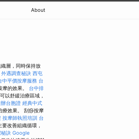
About
組織層，同時保持放
外遇調查秘訣
西屯
台中平價按摩服務
台
按摩的效果。
台中排
可以舒緩治療區域，
雄辦台胞證
經典中式
療效果。 刮痧按摩
程
按摩師執照培訓
台
主要改善組織循環，
潔秘訣
Google