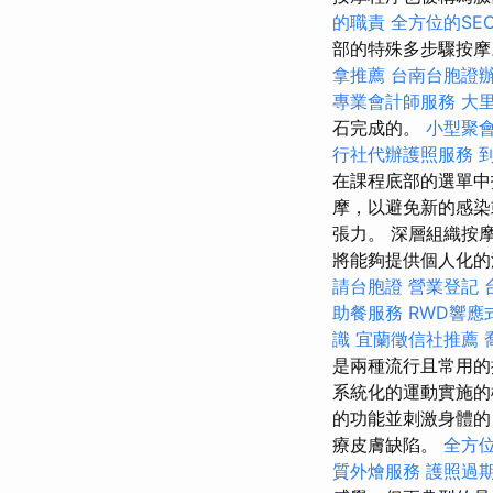
的職責
全方位的SE
部的特殊多步驟按摩
拿推薦
台南台胞證
專業會計師服務
大
石完成的。
小型聚
行社代辦護照服務
在課程底部的選單
摩，以避免新的感染
張力。 深層組織按
將能夠提供個人化的
請台胞證
營業登記
助餐服務
RWD響應
識
宜蘭徵信社推薦
是兩種流行且常用的
系統化的運動實施的
的功能並刺激身體的
療皮膚缺陷。
全方
質外燴服務
護照過