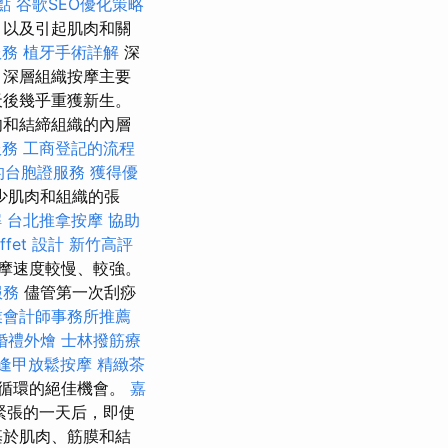
點
谷歌SEO優化策略
，以及引起肌肉和關
服務
植牙手術詳解
深
 深層組織按摩主要
天後幾乎重獲新生。
肉和結締組織的內層
服務
工商登記的流程
的台胞證服務
獲得優
少肌肉和組織的張
解
台北推拿按摩
協助
fet 設計
新竹高評
摩速度較慢、較強。
服務
儘管第一次刮痧
業會計師事務所推薦
婚禮外燴
士林撥筋療
逢甲放鬆按摩
精緻茶
活循環的絕佳機會。
嘉
緊張的一天后，即使
基於肌肉、筋膜和結