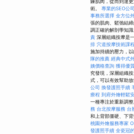
鍊肌肉，從而到達更
術。
專業的SEO公
事務所選擇
全方位
張的肌肉、鬆弛結
調正確的解剖學知識
責
深層組織按摩是
排
穴道按摩技術課
施加持續的壓力，以瞄
隊的推薦
經典中式
姨價格查詢
獲得優質
究發現，深層組織
式，可以有效幫助放
公司
換發護照手續
療程
到府外燴輕鬆
一種專注於重新調
務
台北按摩服務
台
和上背部僵硬、下背
桃園外燴服務專家
O
發護照手續
全瓷冠