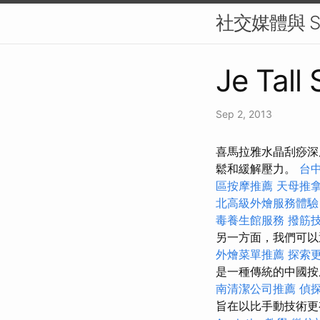
社交媒體與 S
Je Tall
Sep 2, 2013
喜馬拉雅水晶刮痧深
鬆和緩解壓力。
台
區按摩推薦
天母推
北高級外燴服務體
毒養生館服務
撥筋
另一方面，我們可以
外燴菜單推薦
探索
是一種傳統的中國按
南清潔公司推薦
偵
旨在以比手動技術更