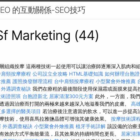
EO 的互動關係-SEO技巧
 Sf Marketing (44)
層組織按摩 這兩種技術一起使用可以讓治療師逐漸深入肌肉和
中肩頸按摩療程
公司設立全攻略
HTML基礎知識
如何辦理台胞證
拿推薦
護照換發辦理流程
台中肩頸按摩療程
小型聚會外燴推薦
驗
外遇調查秘訣
我們在療程的最後階段使用保濕霜或面膜來提高
技術證照班
台胞證新北
居家清潔300元方案
此外，一方面，我們
透過因治療而打開的兩極來越來越深入地滋養我們的皮膚。
高
更多選擇的醫美項目
若治療後注意適當的飲水，可以進一步提高治
摩技術，使用喜馬拉雅鹽晶體可增強其健康效果。
按摩技術課
探
外遇調查秘訣
小型聚會外燴推薦
植牙手術詳解
該設備的治療
有效的方式平衡能量流，且其效果的持續時間也更長。
居家清