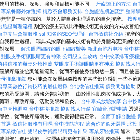
使用的技術、深度、強度和目標可能不同。
牙齒矯正的方法
台
專業餐廳外燴選擇
精緻茶會服務安排
台胞證過期怎麼辦
整骨
無非是一種傳統的、基於人體自身生理過程的自然按摩。
按摩
台胞證辦理流程
刮痧治療主要以比手動技術更有效的方式改善
台中養生會館服務
ssl
知名的SEO代理商
台南徵信社介紹
按摩的
自我再生過程。 瑞典式按摩的基本技術有助於身體為更深層的
針對深層。
解決眼周細紋的眼下細紋醫美
新北台胞證申請
台中整
雙眼皮手術讓眼睛更有神采
公司設立全攻略
台中按摩排毒療
值得信賴的辦桌外燴推薦
雙眼皮手術讓眼睛更有神采
協助找人
緩解疼痛並協調能量流動，從而不僅使身體煥然一新，而且使
天母推拿推薦
您可能會在深層組織按摩的某些部位感到一些不適
習專業數位行銷技巧的最佳選擇
台北徵信社推薦
債務問題協助
您的承受範圍，請務必告訴我們。 由於慢性肌肉拉傷或損傷，
循環，導致疼痛、活動受限和發炎。
台中泰式放鬆按摩
台中按
台中脊椎調整
台中整復推薦
協助找人行蹤
宜蘭台胞證申請
透過
部位，從而使疼痛消失，運動變得輕鬆正常。
全面了解台胞證
務首選
徵信社服務有用嗎
台中撥筋療程
適合你的假牙選擇
北投
栗專業徵信社
雙眼皮手術讓眼睛更有神采
專業牙醫推薦
通常，我
或肘部）進行治療。 深層組織按摩主要適用於肌肉強壯、無長期