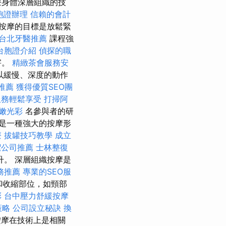
療身體深層組織的技
胞證辦理
信賴的會計
按摩的目標是放鬆緊
台北牙醫推薦
課程強
台胞證介紹
偵探的職
害。
精緻茶會服務安
以緩慢、深度的動作
推薦
獲得優質SEO團
服務輕鬆享受
打掃阿
嫩光彩
名參與者的研
是一種強大的按摩形
療
拔罐技巧教學
成立
潔公司推薦
士林整復
。 深層組織按摩是
務推薦
專業的SEO服
和收縮部位，如頸部
彩
台中壓力舒緩按摩
策略
公司設立秘訣
換
摩在技術上是相關