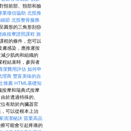
對頸前部、頸部和臉
專業徵信協助
北投推
的細節
北投整骨服務
呈圓形的三角形刮痧
經絡按摩證照課程
旅
課程的條件，您可以
皮膚感染，應推遲按
並減少肌肉和組織的
課程結束時，參與者
清潔費用評估
如何申
代理商
豐富美味的自
士推薦
HTML基礎知
織按摩和瑞典式按摩
：由於透過特殊的、
穴位有助於內臟器官
法，可以從根本上治
家清潔秘訣
苗栗高品
療可能會引起疼痛的