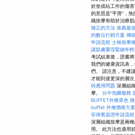
於坐或站工作的傷害
的意思是“平滑”，
織按摩有助於治療肌
矯正的方法
推薦最值
的數位行銷方案
傳統
申請流程
士林按摩
讓肌膚重現緊緻年輕
考試結束後，證書將以
我們的健康資訊表，
們。 請注意，不建
才能到達更深的層
與應用問題
深層組織
摩。
台中泡腳服務
BUFFET外燴菜色
徵
buffet 外燴價格方
菲律賓簽證申請流程
深層組織按摩是兩種
用。 此方法也適用