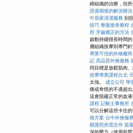
締組織的治療，但所
證過期後的解決辦法
中居家清潔服務
刮痧
技巧
整復推拿療程
所
牙齒矯正的方法
啟動持續很長時間的
層組織按摩則專門
專業可信的外燴廠商
記
高品質外燴服務
同目標是放鬆肌肉、
按摩專業課程台北
太強。
成立公司
學
痛或奇怪的不適超出
這會阻礙正常的血液
課程
記帳士事務所
可以分解這些卡住的
格方案
台中外燴服
辦護照所需文件
苗
深的壓力（使用前臂