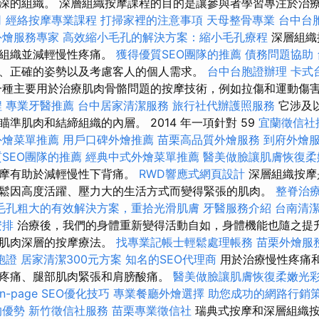
深的組織。 深層組織按摩課程的目的是讓參與者學習專注於治
司
經絡按摩專業課程
打掃家裡的注意事項
天母整骨專業
台中台
外燴服務專家
高效縮小毛孔的解決方案：縮小毛孔療程
深層組織
締組織並減輕慢性疼痛。
獲得優質SEO團隊的推薦
債務問題協助
、正確的姿勢以及考慮客人的個人需求。
台中台胞證辦理
卡式
一種主要用於治療肌肉骨骼問題的按摩技術，例如拉傷和運動傷
程
專業牙醫推薦
台中居家清潔服務
旅行社代辦護照服務
它涉及
準肌肉和結締組織的內層。 2014 年一項針對 59
宜蘭徵信社
外燴菜單推薦
用戶口碑外燴推薦
苗栗高品質外燴服務
到府外燴
SEO團隊的推薦
經典中式外燴菜單推薦
醫美做臉讓肌膚恢復柔
按摩有助於減輕慢性下背痛。
RWD響應式網頁設計
深層組織按摩
鬆因高度活躍、壓力大的生活方式而變得緊張的肌肉。
整脊治
毛孔粗大的有效解決方案，重拾光滑肌膚
牙醫服務介紹
台南清
安排
治療後，我們的身體重新變得活動自如，身體機能也隨之提升
整肌肉深層的按摩療法。
找專業記帳士輕鬆處理帳務
苗栗外燴服
胞證
居家清潔300元方案
知名的SEO代理商
用於治療慢性疼痛
疼痛、腿部肌肉緊張和肩膀酸痛。
醫美做臉讓肌膚恢復柔嫩光
n-page SEO優化技巧
專業餐廳外燴選擇
助您成功的網路行銷
的優勢
新竹徵信社服務
苗栗專業徵信社
瑞典式按摩和深層組織按