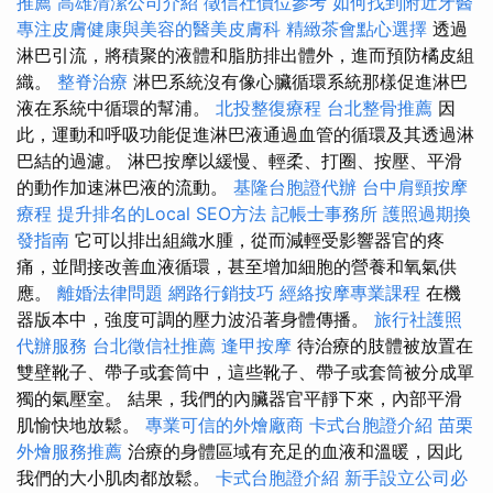
推薦
高雄清潔公司介紹
徵信社價位參考
如何找到附近牙醫
專注皮膚健康與美容的醫美皮膚科
精緻茶會點心選擇
透過
淋巴引流，將積聚的液體和脂肪排出體外，進而預防橘皮組
織。
整脊治療
淋巴系統沒有像心臟循環系統那樣促進淋巴
液在系統中循環的幫浦。
北投整復療程
台北整骨推薦
因
此，運動和呼吸功能促進淋巴液通過血管的循環及其透過淋
巴結的過濾。 淋巴按摩以緩慢、輕柔、打圈、按壓、平滑
的動作加速淋巴液的流動。
基隆台胞證代辦
台中肩頸按摩
療程
提升排名的Local SEO方法
記帳士事務所
護照過期換
發指南
它可以排出組織水腫，從而減輕受影響器官的疼
痛，並間接改善血液循環，甚至增加細胞的營養和氧氣供
應。
離婚法律問題
網路行銷技巧
經絡按摩專業課程
在機
器版本中，強度可調的壓力波沿著身體傳播。
旅行社護照
代辦服務
台北徵信社推薦
逢甲按摩
待治療的肢體被放置在
雙壁靴子、帶子或套筒中，這些靴子、帶子或套筒被分成單
獨的氣壓室。 結果，我們的內臟器官平靜下來，內部平滑
肌愉快地放鬆。
專業可信的外燴廠商
卡式台胞證介紹
苗栗
外燴服務推薦
治療的身體區域有充足的血液和溫暖，因此
我們的大小肌肉都放鬆。
卡式台胞證介紹
新手設立公司必