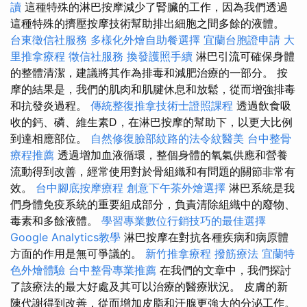
讀
這種特殊的淋巴按摩減少了腎臟的工作，因為我們透過
這種特殊的擠壓按摩技術幫助排出細胞之間多餘的液體。
台東徵信社服務
多樣化外燴自助餐選擇
宜蘭台胞證申請
大
里推拿療程
徵信社服務
換發護照手續
淋巴引流可確保身體
的整體清潔，建議將其作為排毒和減肥治療的一部分。 按
摩的結果是，我們的肌肉和肌腱休息和放鬆，從而增強排毒
和抗發炎過程。
傳統整復推拿技術士證照課程
透過飲食吸
收的鈣、磷、維生素D，在淋巴按摩的幫助下，以更大比例
到達相應部位。
自然修復臉部紋路的法令紋醫美
台中整骨
療程推薦
透過增加血液循環，整個身體的氧氣供應和營養
流動得到改善，經常使用對於骨組織和有問題的關節非常有
效。
台中腳底按摩療程
創意下午茶外燴選擇
淋巴系統是我
們身體免疫系統的重要組成部分，負責清除組織中的廢物、
毒素和多餘液體。
學習專業數位行銷技巧的最佳選擇
Google Analytics教學
淋巴按摩在對抗各種疾病和病原體
方面的作用是無可爭議的。
新竹推拿療程
撥筋療法
宜蘭特
色外燴體驗
台中整骨專業推薦
在我們的文章中，我們探討
了該療法的最大好處及其可以治療的醫療狀況。 皮膚的新
陳代謝得到改善，從而增加皮脂和汗腺更強大的分泌工作。