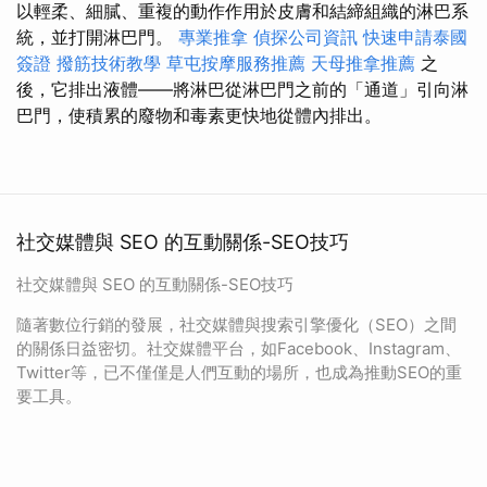
以輕柔、細膩、重複的動作作用於皮膚和結締組織的淋巴系
統，並打開淋巴門。
專業推拿
偵探公司資訊
快速申請泰國
簽證
撥筋技術教學
草屯按摩服務推薦
天母推拿推薦
之
後，它排出液體——將淋巴從淋巴門之前的「通道」引向淋
巴門，使積累的廢物和毒素更快地從體內排出。
社交媒體與 SEO 的互動關係-SEO技巧
社交媒體與 SEO 的互動關係-SEO技巧
隨著數位行銷的發展，社交媒體與搜索引擎優化（SEO）之間
的關係日益密切。社交媒體平台，如Facebook、Instagram、
Twitter等，已不僅僅是人們互動的場所，也成為推動SEO的重
要工具。