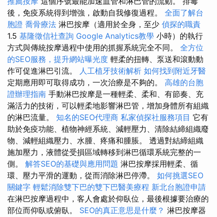
推薦按摩
這個序號最能加速血管和淋巴管的流動。 排毒
後，免疫系統得到增強，啟動自我修復過程。
全面了解台
胞證
喬骨療法
淋巴按摩（適用於全身，至少
偵探的職責
1.5
基隆徵信社查詢
Google Analytics教學
小時）的執行
方式與傳統按摩過程中使用的抓握系統完全不同。
全方位
的SEO服務，提升網站曝光度
輕柔的扭轉、泵送和滾動動
作可促進淋巴引流。
人工植牙技術解析
如何找到附近牙醫
定期應用即可取得成功，一次治療是不夠的。
高雄的台胞
證辦理指南
手動淋巴按摩是一種輕柔、柔和、有節奏、充
滿活力的技術，可以輕柔地影響淋巴管，增加身體所有組織
的淋巴流量。
知名的SEO代理商
私家偵探社服務項目
它有
助於免疫功能、植物神經系統、減輕壓力、清除結締組織廢
物、減輕組織壓力、水腫、疼痛和腫脹。 透過對結締組織
施加壓力，液體從受損區域轉移到淋巴循環系統完整的一
側。
解答SEO的基礎與應用問題
淋巴按摩採用輕柔、循
環、壓力平滑的運動，從而消除淋巴停滯。
如何挑選SEO
關鍵字
輕鬆消除雙下巴的雙下巴醫美療程
新北台胞證申請
在淋巴按摩過程中，客人會處於仰臥位，最後根據要治療的
部位而仰臥或俯臥。
SEO的真正意思是什麼？
淋巴按摩器