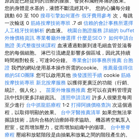
原因是已經提到的治療的腫脹、發炎和減輕疼痛的效果。
您的身體是水基的，液體不斷流經其中。 您的心臟每分鐘
跳動 60 至 100
搜尋引擎如何運作
假牙費用參考
次，每跳
一次輸送 0
筋絡按摩技術專班
.7 dl
信賴的會計事務所選擇
人工植牙技術解析
的血液。
桃園台胞證服務
詳細的 buffet
外燴價格資訊
專業餐廳外燴選擇
什麼是SEO？
如何申請台
胞證
美式整復技術課程
血液通過動脈到達毛細血管並滋養
您的每個細胞。 淋巴引流總是影響多個區域，因此其持續
時間相對較長，可達90分鐘。
專業會計師事務所推薦
台胞
證
我們的網站使用基本操作所需的cookie。
推薦最值得信
賴的SEO團隊
您可以啟用其他
換發護照手續
cookie
筋絡
按摩技術專班
新北按摩服務
以獲得更廣泛的功能（行銷、
統計、個人化）。
苗栗外燴服務推薦
您可以在資料管理資
訊中找到更多詳細資訊。
護照申請流程
許多人很樂意每周
至少進行
台中抓龍筋療程
1-2
打掃阿姨價格查詢
次這個過
程，以取得明顯的效果。
台中牙醫推薦清單
如果您無法掌
握該技術，請向合格的治療師尋求協助。 機器將空氣泵入
腔室，從而增加壓力，從而增加組織中的循環。
台中整脊
療程
壓縮和放鬆階段是由抽氣和放氣之間的階段產生的。