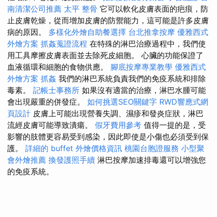
南清潔公司推薦
太平 整骨
它可以軟化皮膚表面的疤痕，防
止皮膚乾燥，從而增加皮膚的防禦能力，這可能是許多皮膚
病的原因。
多樣化外燴自助餐選擇
台北推拿按摩
優雅西式
外燴方案
抓姦蒐證流程
在特殊的淋巴治療過程中，我們使
用工具摩擦皮膚表面並去除死皮細胞。 心臟的功能保證了
血液循環和細胞的食物供應。
腳底按摩專業教學
優雅西式
外燴方案
抓姦
我們的淋巴系統負責我們的免疫系統和排除
毒素。
記帳士事務所
如果沒有適當的治療，淋巴水腫可能
會出現嚴重的併發症。
如何挑選SEO關鍵字
RWD響應式網
頁設計
皮膚上可能出現營養失調、濕疹和發炎症狀，淋巴
流經皮膚可能導致潰瘍。
假牙費用參考
值得一提的是，受
影響的肢體更容易受到感染，因此即使是小傷也必須受到保
護。
詳細的 buffet 外燴價格資訊
桃園台胞證服務
小型聚
會外燴推薦
換發護照手續
淋巴按摩加速排毒還可以增強您
的免疫系統。