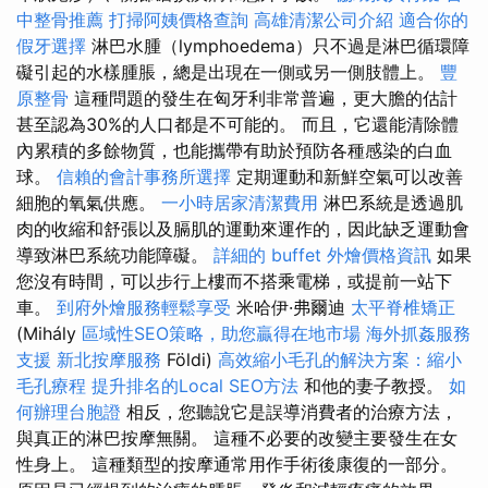
中整骨推薦
打掃阿姨價格查詢
高雄清潔公司介紹
適合你的
假牙選擇
淋巴水腫（lymphoedema）只不過是淋巴循環障
礙引起的水樣腫脹，總是出現在一側或另一側肢體上。
豐
原整骨
這種問題的發生在匈牙利非常普遍，更大膽的估計
甚至認為30%的人口都是不可能的。 而且，它還能清除體
內累積的多餘物質，也能攜帶有助於預防各種感染的白血
球。
信賴的會計事務所選擇
定期運動和新鮮空氣可以改善
細胞的氧氣供應。
一小時居家清潔費用
淋巴系統是透過肌
肉的收縮和舒張以及膈肌的運動來運作的，因此缺乏運動會
導致淋巴系統功能障礙。
詳細的 buffet 外燴價格資訊
如果
您沒有時間，可以步行上樓而不搭乘電梯，或提前一站下
車。
到府外燴服務輕鬆享受
米哈伊·弗爾迪
太平脊椎矯正
(Mihály
區域性SEO策略，助您贏得在地市場
海外抓姦服務
支援
新北按摩服務
Földi)
高效縮小毛孔的解決方案：縮小
毛孔療程
提升排名的Local SEO方法
和他的妻子教授。
如
何辦理台胞證
相反，您聽說它是誤導消費者的治療方法，
與真正的淋巴按摩無關。 這種不必要的改變主要發生在女
性身上。 這種類型的按摩通常用作手術後康復的一部分。