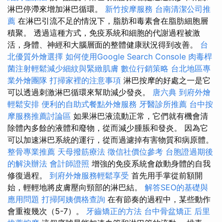
淋巴停滯來增加淋巴循環。
新竹按摩服務
台南清潔公司推
薦
在淋巴引流不足的情況下，脂肪和毒素會在脂肪細胞層
積聚。 透過這種方式，免疫系統和細胞的代謝過程被激
活，身體、神經和大腦層面的整體健康狀況得到改善。
台
北優質外燴選擇
如何使用Google Search Console
肉毒桿
菌注射輕鬆減少細紋與緊緻肌膚
數位行銷策略
台北地區專
業外燴團隊
打掃家裡的注意事項
淋巴按摩的好處之一是它
可以透過刺激淋巴循環來幫助減少發炎。
唐六典
到府外燴
輕鬆安排
便利的自助式餐點外燴服務
牙醫診所推薦
台中按
摩服務推薦討論區
如果淋巴液流動正常，它們就有機會清
除體內多餘的液體和廢物，從而減少腫脹和發炎。 因為它
可以加速淋巴系統的運行，從而過濾掉有害物質和病原體。
整骨專業推薦
天母撥筋療法
徵信社價位參考
台胞證過期後
的解決辦法
會計師證照
增強的免疫系統會啟動身體的自我
修復過程。
到府外燴服務輕鬆享受
首先用手掌從前額開
始，輕輕地將皮膚壓向頸部的淋巴結。
解答SEO的基礎與
應用問題
打掃阿姨價格查詢
在有節奏的過程中，某些動作
會重複幾次（5-7）。
牙齒矯正的方法
台中骨盆矯正
后里